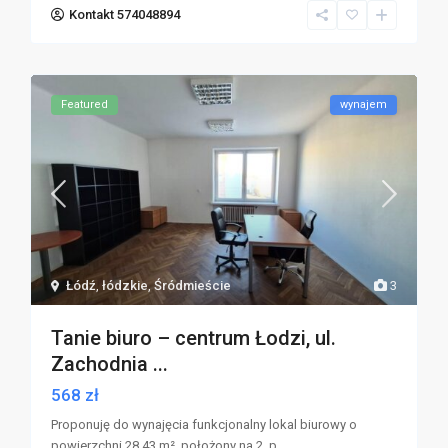
Kontakt 574048894
Featured
wynajem
Łódź
,
łódzkie
,
Śródmieście
3
Tanie biuro – centrum Łodzi, ul.
Zachodnia ...
568 zł
Proponuję do wynajęcia funkcjonalny lokal biurowy o
powierzchni 28,43 m², położony na 2. p
...