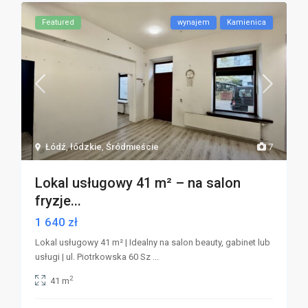
Featured
wynajem
Kamienica
Łódź
,
łódzkie
,
Śródmieście
7
Lokal usługowy 41 m² – na salon
fryzje...
1 640 zł
Lokal usługowy 41 m² | Idealny na salon beauty, gabinet lub
usługi | ul. Piotrkowska 60 Sz
...
2
41 m