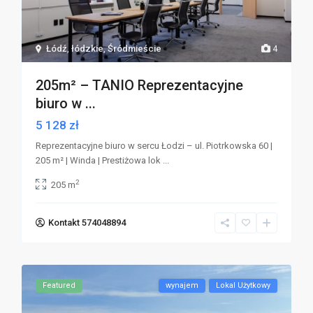
Łódź
,
łódzkie
,
Śródmieście
4
205m² – TANIO Reprezentacyjne
biuro w ...
5 128 zł
Reprezentacyjne biuro w sercu Łodzi – ul. Piotrkowska 60 |
205 m² | Winda | Prestiżowa lok
...
2
205 m
Kontakt 574048894
Featured
wynajem
Lokal Użytkowy