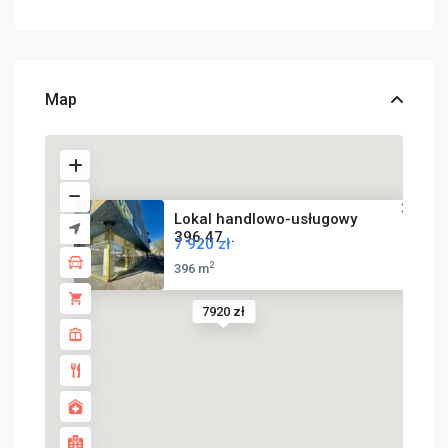
Map
Lokal handlowo-usługowy
396,47...
7 920 zł
2
396 m
7920 zł