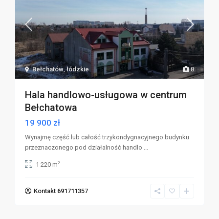
Bełchatów
,
łódzkie
8
Hala handlowo-usługowa w centrum
Bełchatowa
19 900 zł
Wynajmę część lub całość trzykondygnacyjnego budynku
przeznaczonego pod działalność handlo
...
2
1 220 m
Kontakt 691711357