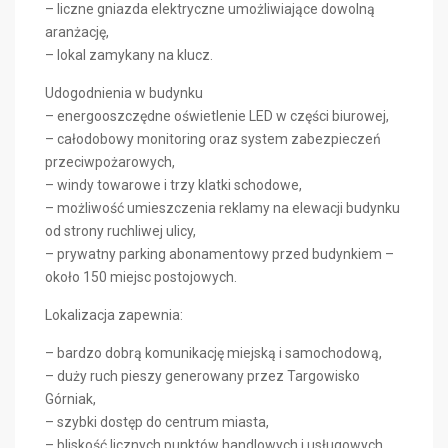
– liczne gniazda elektryczne umożliwiające dowolną
aranżację,
– lokal zamykany na klucz.
Udogodnienia w budynku
– energooszczędne oświetlenie LED w części biurowej,
– całodobowy monitoring oraz system zabezpieczeń
przeciwpożarowych,
– windy towarowe i trzy klatki schodowe,
– możliwość umieszczenia reklamy na elewacji budynku
od strony ruchliwej ulicy,
– prywatny parking abonamentowy przed budynkiem –
około 150 miejsc postojowych.
Lokalizacja zapewnia:
– bardzo dobrą komunikację miejską i samochodową,
– duży ruch pieszy generowany przez Targowisko
Górniak,
– szybki dostęp do centrum miasta,
– bliskość licznych punktów handlowych i usługowych.