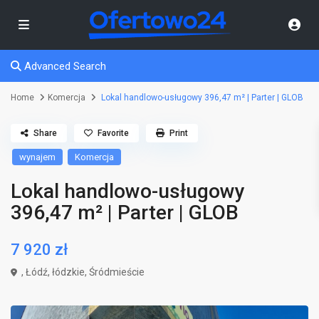
Advanced Search
Home
Komercja
Lokal handlowo-usługowy 396,47 m² | Parter | GLOB
Share
Favorite
Print
wynajem
Komercja
Lokal handlowo-usługowy
396,47 m² | Parter | GLOB
7 920 zł
,
Łódź
,
łódzkie
,
Śródmieście