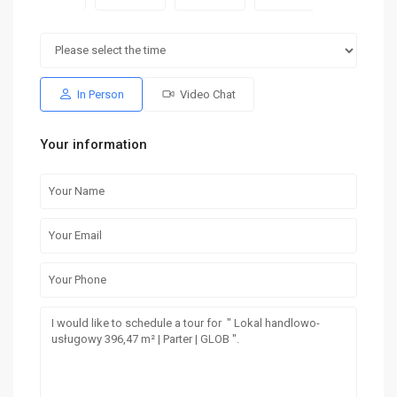
niedz.
pon.
sob.
niedz.
pon.
16
17
08
09
10
sie
sie
sie
sie
sie
In Person
Video Chat
Your information