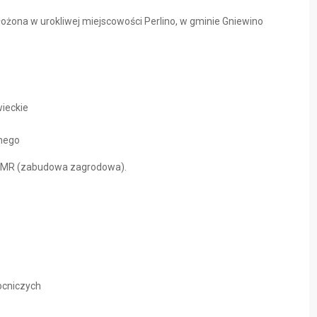
ożona w urokliwej miejscowości Perlino, w gminie Gniewino
wieckie
nego
01MR (zabudowa zagrodowa).
ocniczych