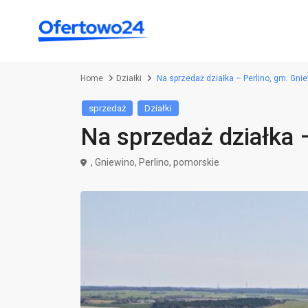
Home
Działki
Na sprzedaż działka – Perlino, gm. Gni
sprzedaż
Działki
Na sprzedaż działka 
,
Gniewino
,
Perlino
,
pomorskie