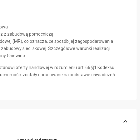
dowa
raz z zabudową pomocniczą
odowej (MR), co oznacza, że sposób jej zagospodarowania
zabudowy siedliskowej. Szczegółowe warunki realizacji
miny Gniewino
stanowi oferty handlowej w rozumieniu art. 66 §1 Kodeksu
eruchomości zostały opracowane na podstawie oświadczeń