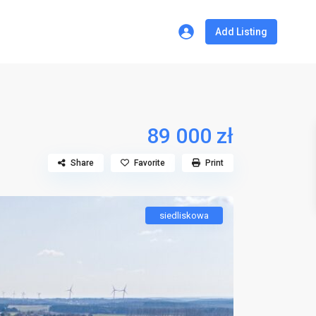
Add Listing
89 000 zł
Share
Favorite
Print
siedliskowa