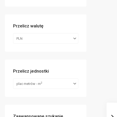
Przelicz walutę
PLN
Przelicz jednostki
2
plac metrów - m
Zaawansowane szukanie