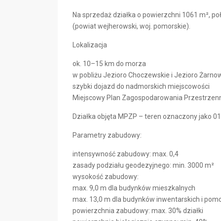
Na sprzedaż działka o powierzchni 1061 m², poł
(powiat wejherowski, woj. pomorskie).
Lokalizacja
ok. 10–15 km do morza
w pobliżu Jezioro Choczewskie i Jezioro Żarno
szybki dojazd do nadmorskich miejscowości
Miejscowy Plan Zagospodarowania Przestrzen
Działka objęta MPZP – teren oznaczony jako 
Parametry zabudowy:
intensywność zabudowy: max. 0,4
zasady podziału geodezyjnego: min. 3000 m²
wysokość zabudowy:
max. 9,0 m dla budynków mieszkalnych
max. 13,0 m dla budynków inwentarskich i pom
powierzchnia zabudowy: max. 30% działki