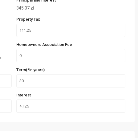
Principal and Interest
345.07
zł
Property Tax
Homeowners Association Fee
e
Term(*in years)
Interest