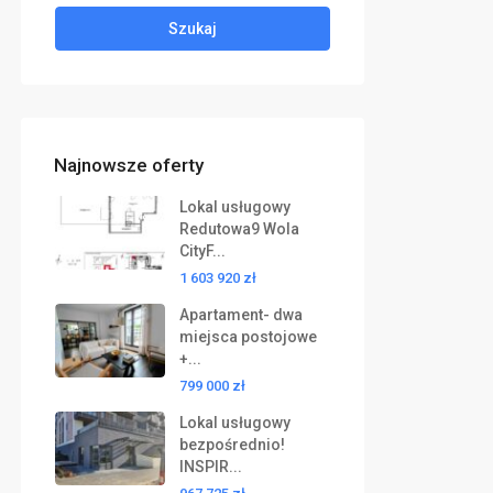
Szukaj
Najnowsze oferty
Lokal usługowy
Redutowa9 Wola
CityF...
1 603 920 zł
Apartament- dwa
miejsca postojowe
+...
799 000 zł
Lokal usługowy
bezpośrednio!
INSPIR...