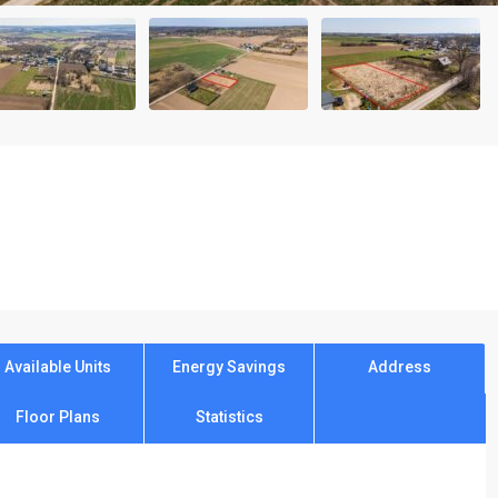
Available Units
Energy Savings
Address
Floor Plans
Statistics