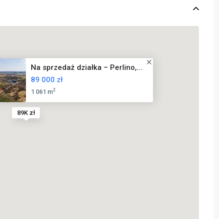
Na sprzedaż działka – Perlino,...
89 000 zł
2
1 061 m
89K zł