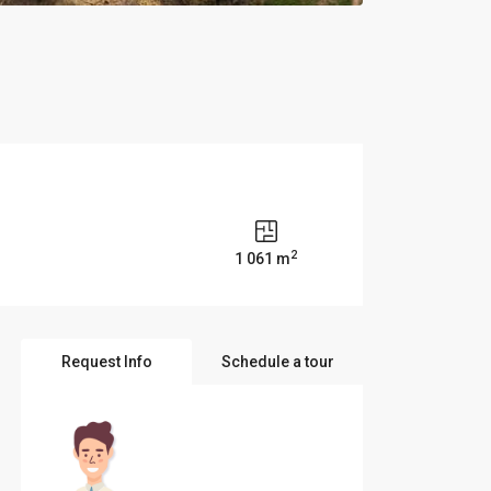
2
1 061 m
Request Info
Schedule a tour