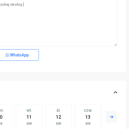
WhatsApp
n.
wt.
śr.
czw.
pt.
0
11
12
13
14
ie
sie
sie
sie
sie