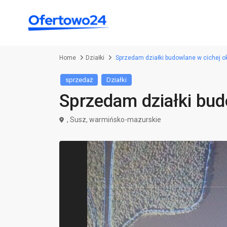
Home
Działki
Sprzedam działki budowlane w cichej ok
sprzedaż
Działki
Sprzedam działki bud
,
Susz
,
warmińsko-mazurskie