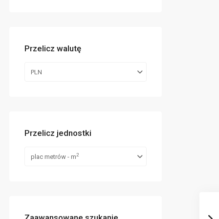
Przelicz walutę
PLN
Przelicz jednostki
2
plac metrów - m
Zaawansowane szukanie