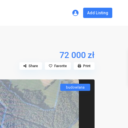
Add Listing
72 000 zł
Share
Favorite
Print
budowlana