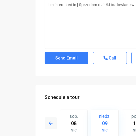
Call
Schedule a tour
niedz.
pon.
sob.
niedz.
po
16
17
08
09
1
sie
sie
sie
sie
s