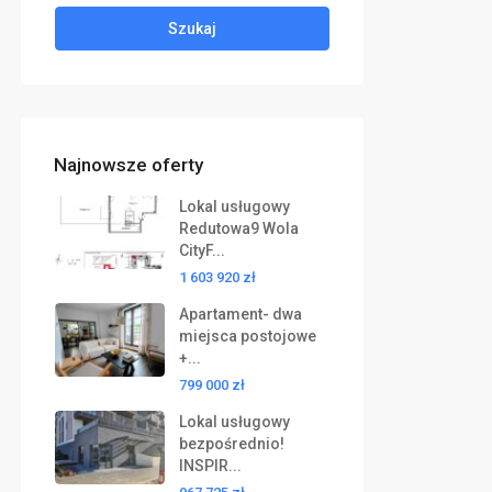
Szukaj
Najnowsze oferty
Lokal usługowy
Redutowa9 Wola
CityF...
1 603 920 zł
Apartament- dwa
miejsca postojowe
+...
799 000 zł
Lokal usługowy
bezpośrednio!
INSPIR...