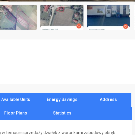
Available Units
Energy Savings
Address
Floor Plans
Statistics
ą w temacie sprzedaży działek z warunkami zabudowy obręb