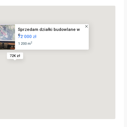
Sprzedam działki budowlane w
c...
72 000 zł
2
1 200 m
72K zł