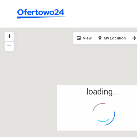
View
My Location
loading...