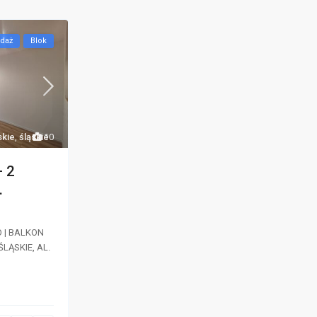
daż
Blok
skie
,
śląskie
10
– 2
.
RO | BALKON
LĄSKIE, AL.