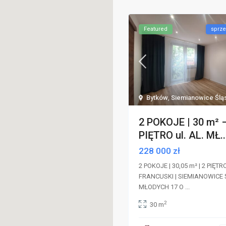
Featured
sprze
Bytków
,
Siemianowice Ślą
2 POKOJE | 30 m² 
PIĘTRO ul. AL. MŁ..
228 000 zł
2 POKOJE | 30,05 m² | 2 PIĘT
FRANCUSKI | SIEMIANOWICE Ś
MŁODYCH 17 O
...
2
30 m