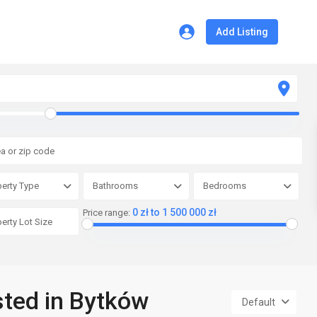
Add Listing
erty Type
Bathrooms
Bedrooms
0 zł to 1 500 000 zł
Price range:
isted in Bytków
Default