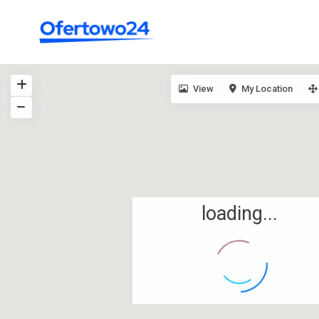
View
My Location
loading...