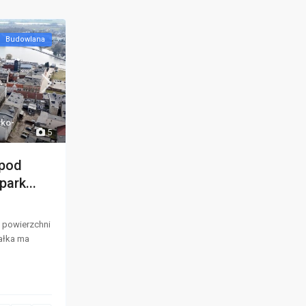
Budowlana
sko-
5
,pod
ark...
o powierzchni
ałka ma