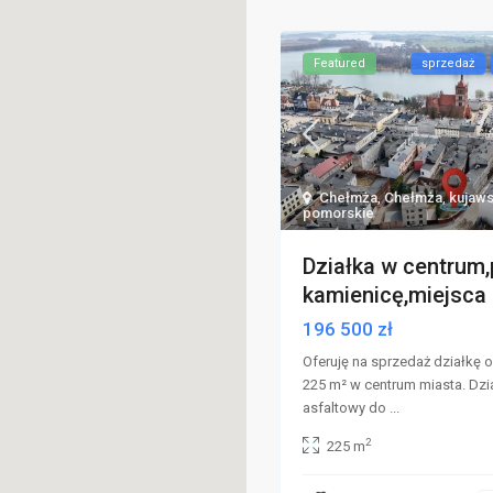
Featured
sprzedaż
Chełmża
,
Chełmża
,
kujaw
pomorskie
Działka w centrum
kamienicę,miejsca p
196 500 zł
Oferuję na sprzedaż działkę 
225 m² w centrum miasta. Dzi
asfaltowy do
...
2
225 m