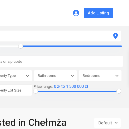
Add Listing
erty Type
Bathrooms
Bedrooms
0 zł to 1 500 000 zł
Price range:
isted in Chełmża
Default