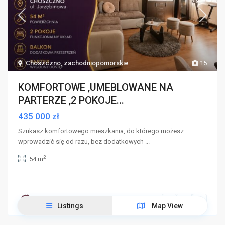
Choszczno
,
zachodniopomorskie
15
KOMFORTOWE ,UMEBLOWANE NA
PARTERZE ,2 POKOJE...
435 000 zł
Szukasz komfortowego mieszkania, do którego możesz
wprowadzić się od razu, bez dodatkowych
...
2
54 m
Kontakt 531 531 969
Listings
Map View