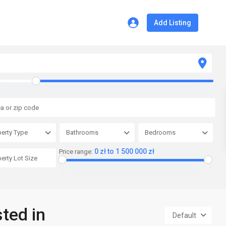
Add Listing
erty Type
Bathrooms
Bedrooms
0 zł to 1 500 000 zł
Price range:
sted in
Default