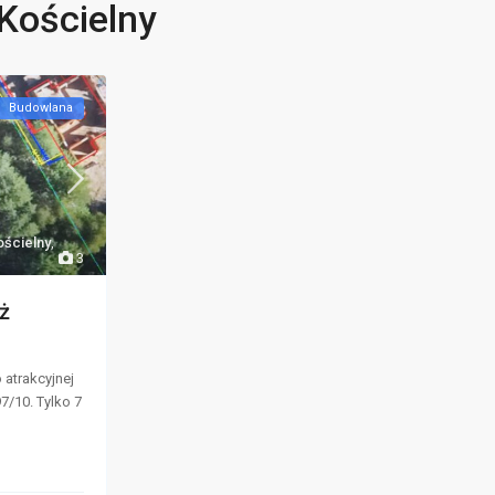
Kościelny
Budowlana
ścielny
,
3
ż
 atrakcyjnej
7/10. Tylko 7