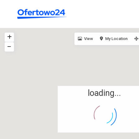
View
My Location
loading...