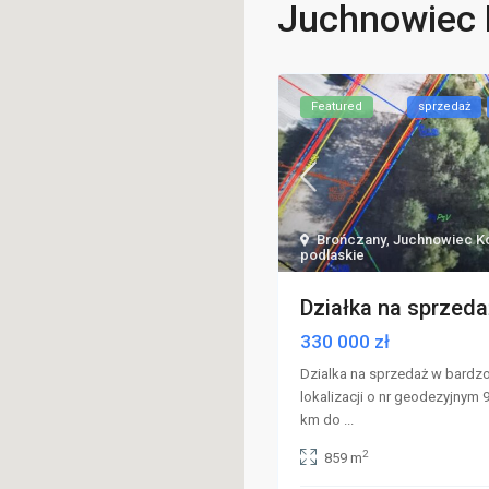
Juchnowiec 
Featured
sprzedaż
Brończany
,
Juchnowiec Ko
podlaskie
Działka na sprzeda
330 000 zł
Dzialka na sprzedaż w bardzo
lokalizacji o nr geodezyjnym 9
km do
...
2
859 m