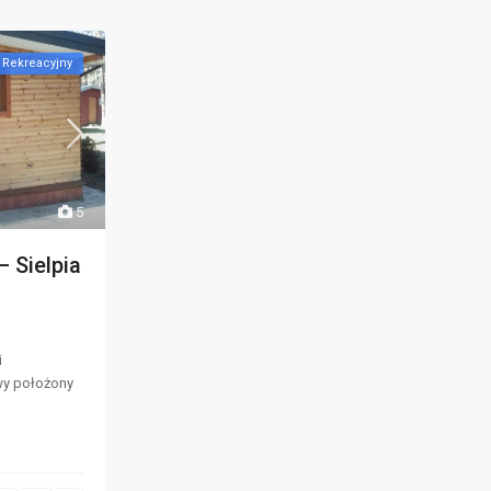
Rekreacyjny
5
 Sielpia
i
wy położony