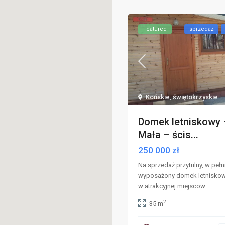
Featured
sprzedaż
Końskie
,
świętokrzyskie
Domek letniskowy –
Mała – ścis...
250 000 zł
Na sprzedaż przytulny, w pełn
wyposażony domek letnisko
w atrakcyjnej miejscow
...
2
35 m