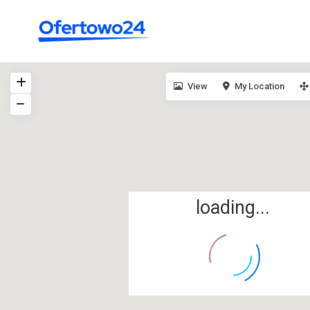
View
My Location
loading...