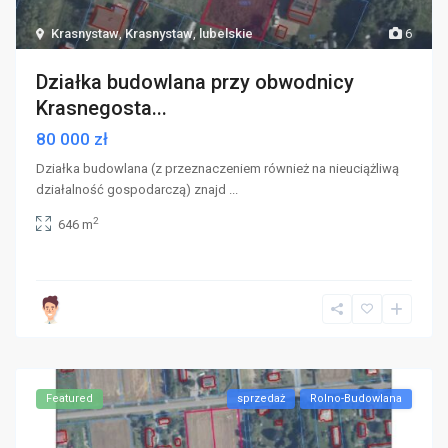
Krasnystaw
,
Krasnystaw
,
lubelskie
6
Działka budowlana przy obwodnicy
Krasnegosta...
80 000 zł
Działka budowlana (z przeznaczeniem również na nieuciążliwą
działalność gospodarczą) znajd
...
2
646 m
Featured
sprzedaż
Rolno-Budowlana