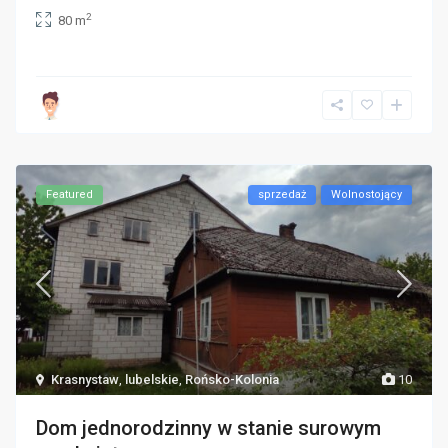
2
80 m
Featured
sprzedaż
Wolnostojący
Krasnystaw
,
lubelskie
,
Rońsko-Kolonia
10
Dom jednorodzinny w stanie surowym