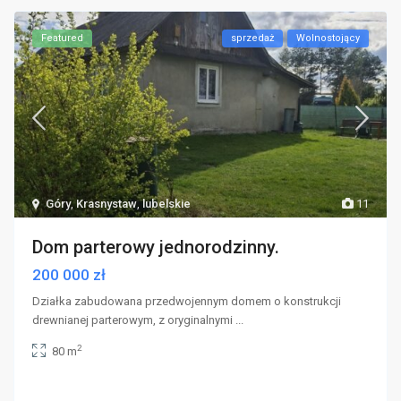
Featured
sprzedaż
Wolnostojący
Góry
,
Krasnystaw
,
lubelskie
11
Dom parterowy jednorodzinny.
200 000 zł
Działka zabudowana przedwojennym domem o konstrukcji
drewnianej parterowym, z oryginalnymi
...
2
80 m