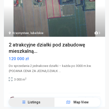
Krasnystaw
,
lubelskie
3
2 atrakcyjne działki pod zabudowę
mieszkalną...
120 000 zł
Do sprzedania 2 jednakowe działki – każda po 3000 m.kw.
(PODANA CENA ZA JEDNĄ DZIAŁK
...
2
3 000 m
Listings
Map View