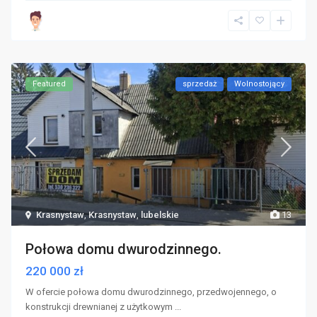
Featured
sprzedaż
Wolnostojący
Krasnystaw
,
Krasnystaw
,
lubelskie
13
Połowa domu dwurodzinnego.
220 000 zł
W ofercie połowa domu dwurodzinnego, przedwojennego, o
konstrukcji drewnianej z użytkowym
...