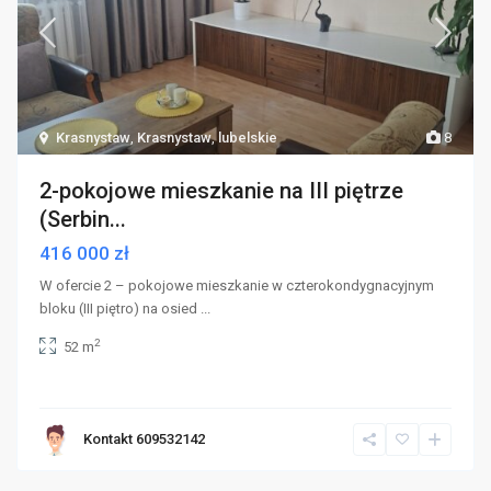
Krasnystaw
,
Krasnystaw
,
lubelskie
8
2-pokojowe mieszkanie na III piętrze
(Serbin...
416 000 zł
W ofercie 2 – pokojowe mieszkanie w czterokondygnacyjnym
bloku (III piętro) na osied
...
2
52 m
Kontakt 609532142