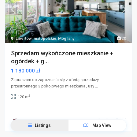
Libertów
,
małopolskie
,
Mogilany
20
Sprzedam wykończone mieszkanie +
ogórdek + g...
1 180 000 zł
Zapraszam do zapoznania się z ofertą sprzedaży
przestronnego 3 pokojowego mieszkania , usy
...
2
120 m
Kontakt 790704571
Listings
Map View