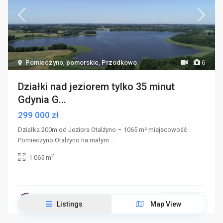
Pomieczyno
,
pomorskie
,
Przodkowo
6
Działki nad jeziorem tylko 35 minut
Gdynia G...
299 000 zł
Działka 200m od Jeziora Otalżyno – 1065 m² miejscowość
Pomieczyno Otalżyno na małym
...
2
1 065 m
Kontakt 733591873
Listings
Map View