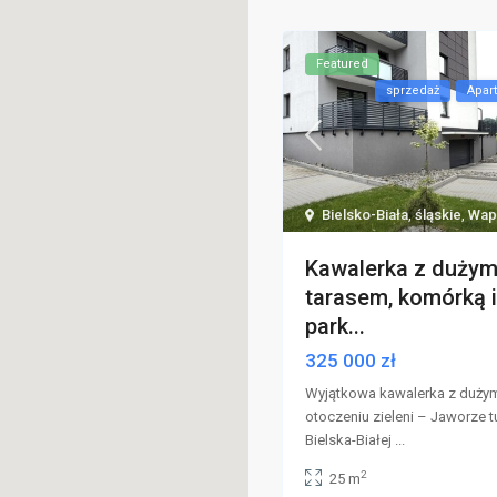
Featured
sprzedaż
Apar
Bielsko-Biała
,
śląskie
,
Wap
Kawalerka z duży
tarasem, komórką i
park...
325 000 zł
Wyjątkowa kawalerka z duży
otoczeniu zieleni – Jaworze 
Bielska-Białej
...
2
25 m