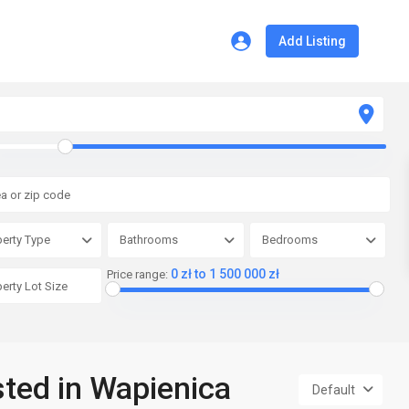
Add Listing
erty Type
Bathrooms
Bedrooms
0 zł to 1 500 000 zł
Price range:
sted in Wapienica
Default