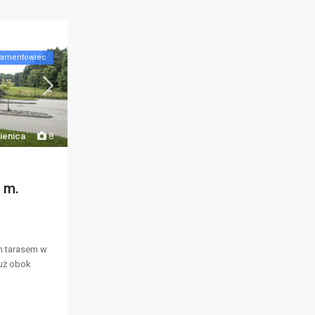
tamentowiec
ienica
8
m
 m.
m tarasem w
tuż obok