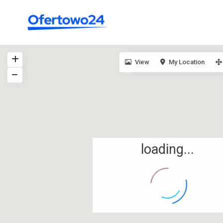
View
My Location
loading...