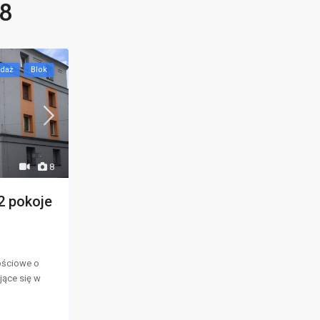
8
daż
Blok
8
2 pokoje
ościowe o
jące się w