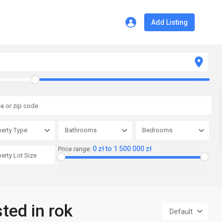
Add Listing
erty Type
Bathrooms
Bedrooms
0 zł to 1 500 000 zł
Price range:
sted in rok
Default