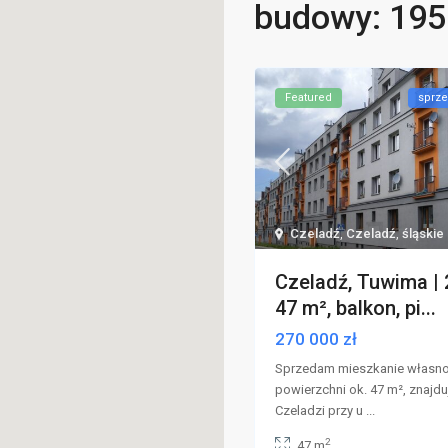
budowy: 195
Featured
sprze
Czeladź
,
Czeladź
,
śląskie
Czeladź, Tuwima | 
47 m², balkon, pi...
270 000 zł
Sprzedam mieszkanie własn
powierzchni ok. 47 m², znajdu
Czeladzi przy u
...
2
47 m