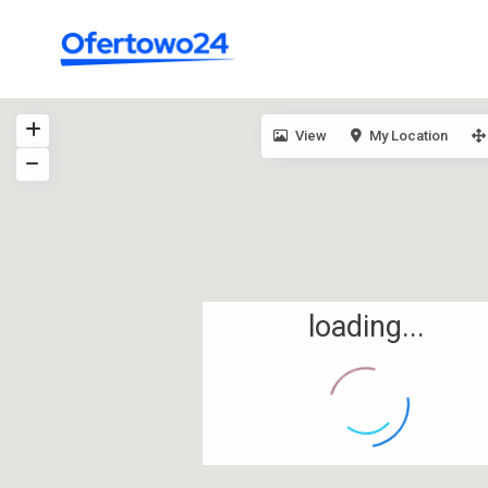
View
My Location
loading...