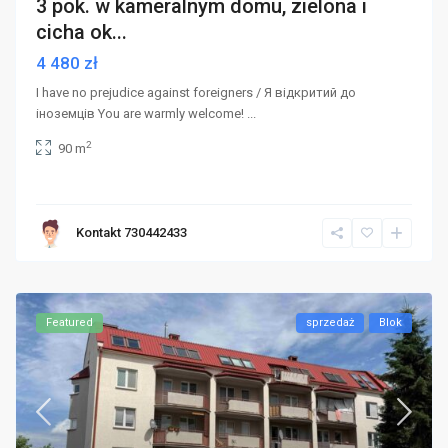
3 pok. w kameralnym domu, zielona i
cicha ok...
4 480 zł
I have no prejudice against foreigners / Я відкритий до
іноземців You are warmly welcome!
...
2
90 m
Kontakt 730442433
Featured
sprzedaż
Blok