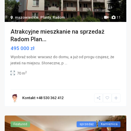
mazowieckie
,
Planty
,
Radom
11
Atrakcyjne mieszkanie na sprzedaż
Radom Plan...
495 000 zł
Wyobraź sobie: wracasz do domu, a już od progu czujesz, że
jesteś na miejscu. Słoneczne, p
...
2
70 m
Kontakt +48 530 362 412
Featured
sprzedaż
Kamienica