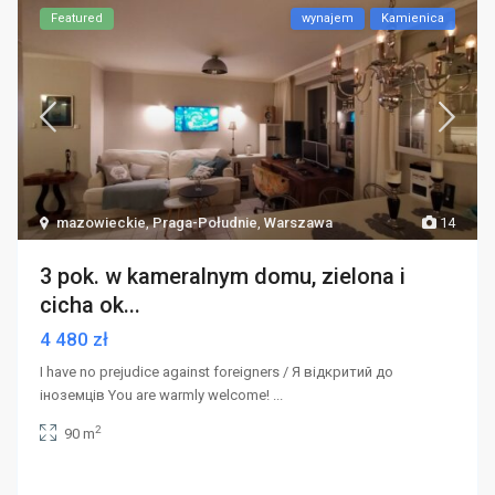
Featured
wynajem
Kamienica
mazowieckie
,
Praga-Południe
,
Warszawa
14
3 pok. w kameralnym domu, zielona i
cicha ok...
4 480 zł
I have no prejudice against foreigners / Я відкритий до
іноземців You are warmly welcome!
...
2
90 m