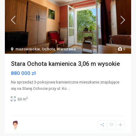
mazowieckie
,
Ochota
,
Warszawa
9
Stara Ochota kamienica 3,06 m wysokie
880 000 zł
Na sprzedaż 3-pokojowe kamieniczne mieszkanie znajdujące
się na Starej Ochocie przy ul. Ko
...
2
63 m