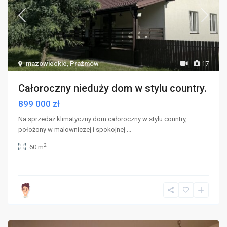
mazowieckie
,
Prażmów
17
Całoroczny nieduży dom w stylu country.
899 000 zł
Na sprzedaż klimatyczny dom całoroczny w stylu country,
położony w malowniczej i spokojnej
...
2
60 m