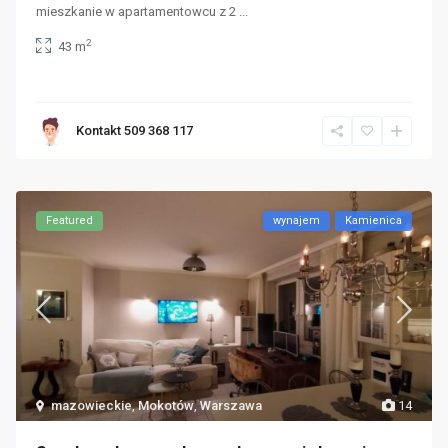
mieszkanie w apartamentowcu z 2
...
2
43 m
Kontakt 509 368 117
Featured
wynajem
Kamienica
mazowieckie
,
Mokotów
,
Warszawa
14