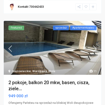
Kontakt 730442433
Featured
sprzedaż
Apartamentowiec
mazowieckie
,
Warszawa
,
Wola
11
2 pokoje, balkon 20 mkw, basen, cisza,
ziele...
949 000 zł
Oferujemy Państwu na sprzedaż na bliskiej Woli dwupokojowe