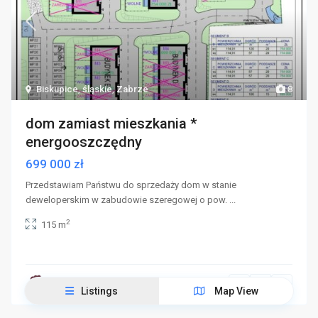
Biskupice
,
śląskie
,
Zabrze
8
dom zamiast mieszkania *
energooszczędny
699 000 zł
Przedstawiam Państwu do sprzedaży dom w stanie
deweloperskim w zabudowie szeregowej o pow.
...
2
115 m
Kontakt 727677039
Listings
Map View