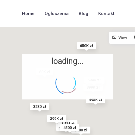
Home
Ogłoszenia
Blog
Kontakt
View
650K zł
loading...
80K zł
694K zł
4480 zł
899K zł
495K zł
3230 zł
399K zł
1.5M zł
424K zł
4500 zł
3400 zł