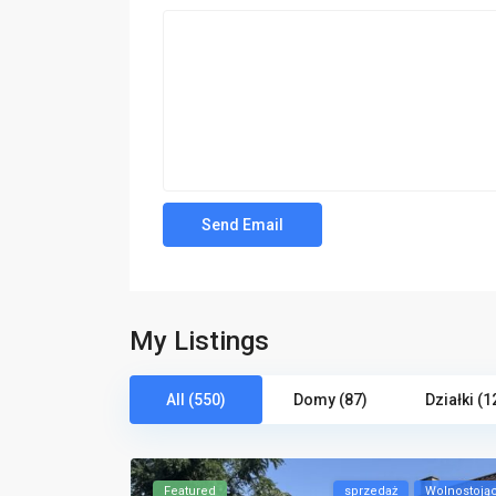
My Listings
All (550)
Domy (87)
Działki (1
Featured
sprzedaż
Wolnostoją