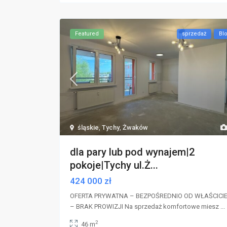
Featured
sprzedaż
Bl
śląskie
,
Tychy
,
Żwaków
dla pary lub pod wynajem|2
pokoje|Tychy ul.Ż...
424 000 zł
OFERTA PRYWATNA – BEZPOŚREDNIO OD WŁAŚCICI
– BRAK PROWIZJI Na sprzedaż komfortowe miesz
...
2
46 m