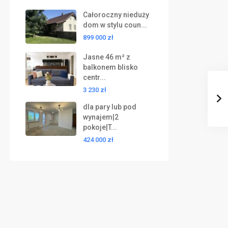
Całoroczny nieduży
dom w stylu coun...
899 000 zł
Jasne 46 m² z
balkonem blisko
centr...
3 230 zł
dla pary lub pod
wynajem|2
pokoje|T...
424 000 zł