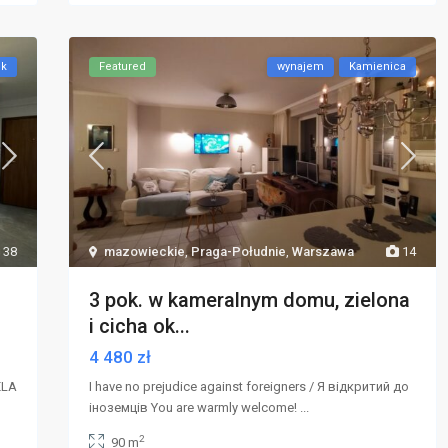
ok
Featured
wynajem
Kamienica
38
mazowieckie
,
Praga-Południe
,
Warszawa
14
3 pok. w kameralnym domu, zielona
i cicha ok...
4 480 zł
ELA
I have no prejudice against foreigners / Я відкритий до
іноземців You are warmly welcome!
...
2
90 m