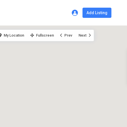
Add Listing
My Location
Fullscreen
Prev
Next