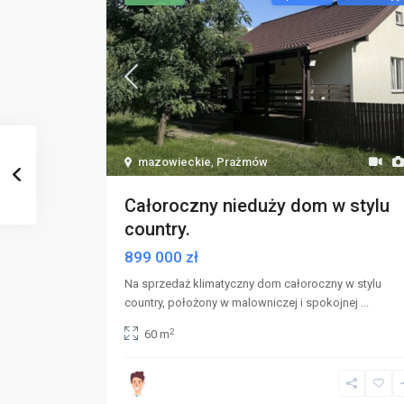
mazowieckie
,
Prażmów
Całoroczny nieduży dom w stylu
country.
899 000 zł
Na sprzedaż klimatyczny dom całoroczny w stylu
country, położony w malowniczej i spokojnej
...
2
60 m