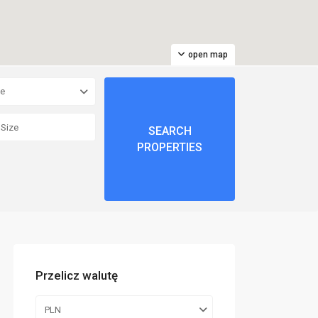
open map
pe
Przelicz walutę
PLN