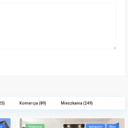
25)
Komercja (89)
Mieszkania (249)
cy
Featured
wynajem
Blok