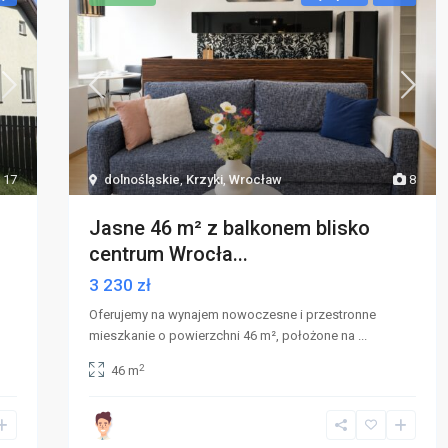
17
dolnośląskie
,
Krzyki
,
Wrocław
8
Jasne 46 m² z balkonem blisko
centrum Wrocła...
3 230 zł
Oferujemy na wynajem nowoczesne i przestronne
mieszkanie o powierzchni 46 m², położone na
...
2
46 m