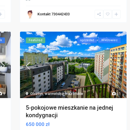
Kontakt 730442433
ok
Featured
sprzedaż
Wieżowiec
9
Olsztyn
,
warmińsko-mazurskie
11
5-pokojowe mieszkanie na jednej
kondygnacji
650 000 zł