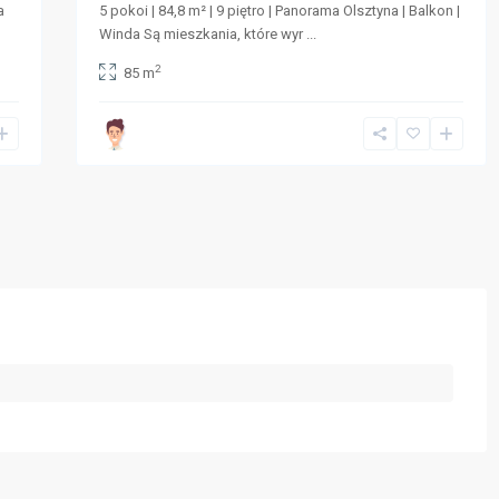
a
5 pokoi | 84,8 m² | 9 piętro | Panorama Olsztyna | Balkon |
Winda Są mieszkania, które wyr
...
2
85 m