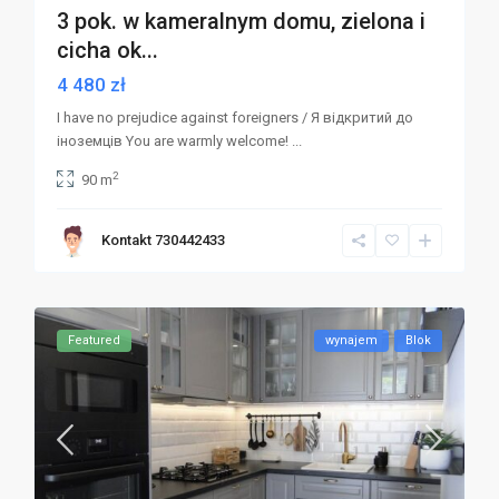
3 pok. w kameralnym domu, zielona i
cicha ok...
4 480 zł
I have no prejudice against foreigners / Я відкритий до
іноземців You are warmly welcome!
...
2
90 m
Kontakt 730442433
Featured
wynajem
Blok