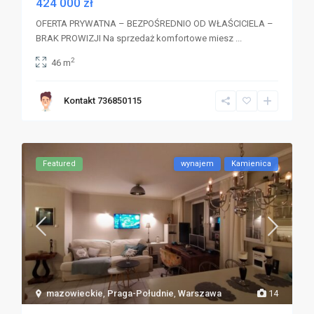
424 000 zł
OFERTA PRYWATNA – BEZPOŚREDNIO OD WŁAŚCICIELA –
BRAK PROWIZJI Na sprzedaż komfortowe miesz
...
2
46 m
Kontakt 736850115
Featured
wynajem
Kamienica
mazowieckie
,
Praga-Południe
,
Warszawa
14