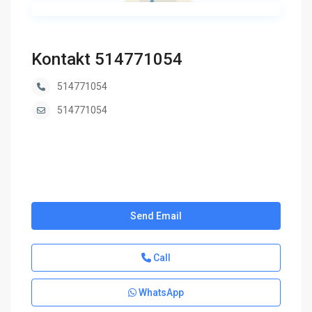
Kontakt 514771054
514771054
514771054
Send Email
Call
WhatsApp