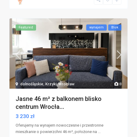
Featured
wynajem
Blok
dolnośląskie
,
Krzyki
,
Wrocław
8
Jasne 46 m² z balkonem blisko
centrum Wrocła...
3 230 zł
Oferujemy na wynajem nowoczesne i przestronne
mieszkanie o powierzchni 46 m², położone na
...