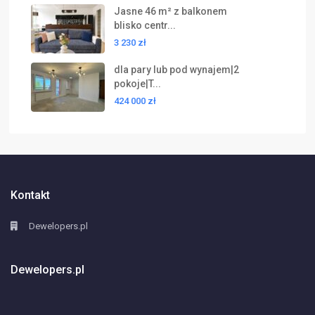
Jasne 46 m² z balkonem
blisko centr...
3 230 zł
dla pary lub pod wynajem|2
pokoje|T...
424 000 zł
Kontakt
Dewelopers.pl
Dewelopers.pl