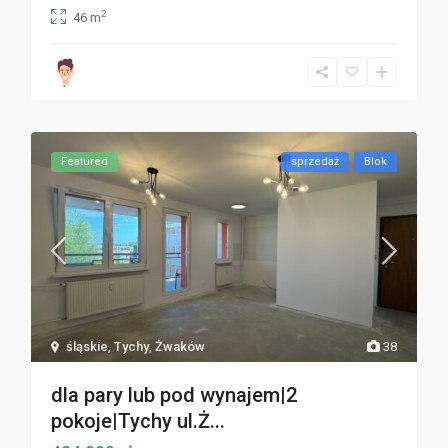
2
46 m
Featured
sprzedaż
Blok
śląskie
,
Tychy
,
Żwaków
38
dla pary lub pod wynajem|2
pokoje|Tychy ul.Ż...