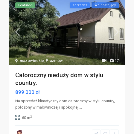
Featured
sprzedaż
Wolnostojący
mazowieckie
,
Prażmów
17
Całoroczny nieduży dom w stylu
country.
899 000 zł
Na sprzedaż klimatyczny dom całoroczny w stylu country,
położony w malowniczej i spokojnej
...
2
60 m