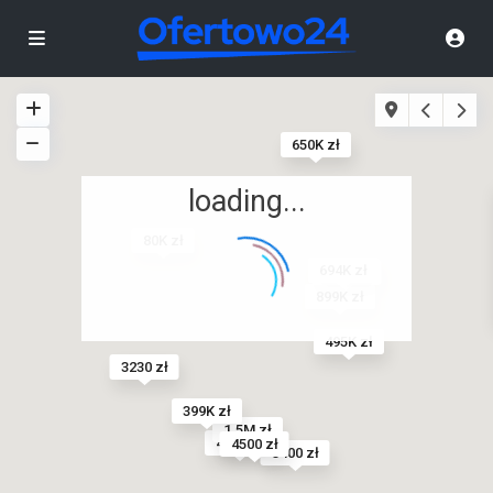
650K zł
loading...
80K zł
694K zł
4480 zł
899K zł
495K zł
3230 zł
399K zł
1.5M zł
424K zł
4500 zł
3400 zł