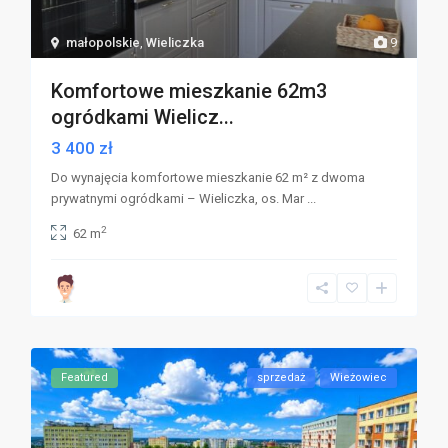
małopolskie
,
Wieliczka
9
Komfortowe mieszkanie 62m3
ogródkami Wielicz...
3 400 zł
Do wynajęcia komfortowe mieszkanie 62 m² z dwoma
prywatnymi ogródkami – Wieliczka, os. Mar
...
2
62 m
Featured
sprzedaż
Wieżowiec