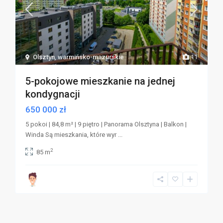
Olsztyn
,
warmińsko-mazurskie
11
5-pokojowe mieszkanie na jednej
kondygnacji
650 000 zł
5 pokoi | 84,8 m² | 9 piętro | Panorama Olsztyna | Balkon |
Winda Są mieszkania, które wyr
...
2
85 m