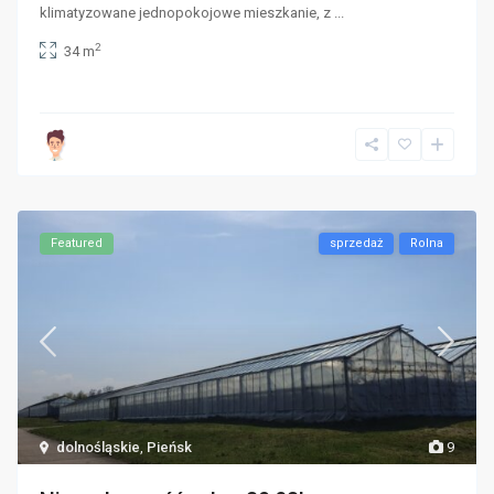
klimatyzowane jednopokojowe mieszkanie, z
...
2
34 m
Featured
sprzedaż
Rolna
dolnośląskie
,
Pieńsk
9