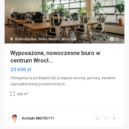
dolnośląskie
,
Stare Miasto
,
Wrocław
10
Wyposażone, nowoczesne biuro w
centrum Wrocł...
23 650 zł
Oferujemy na podnajem lub przejęcie umowy, gotową, świetnie
zaprojektowaną powierzchnię bi
...
2
440 m
Kontakt 880755111