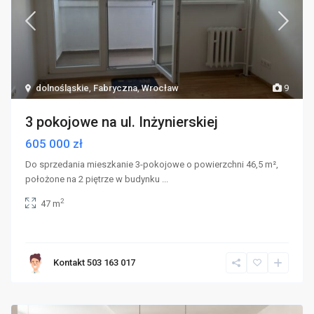
dolnośląskie
,
Fabryczna
,
Wrocław
9
3 pokojowe na ul. Inżynierskiej
605 000 zł
Do sprzedania mieszkanie 3-pokojowe o powierzchni 46,5 m²,
położone na 2 piętrze w budynku
...
2
47 m
Kontakt 503 163 017