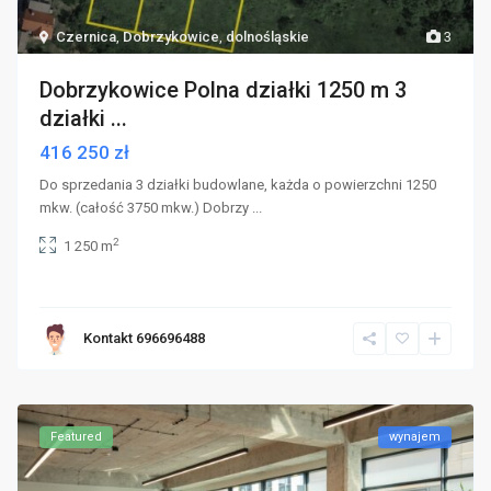
Czernica
,
Dobrzykowice
,
dolnośląskie
3
Dobrzykowice Polna działki 1250 m 3
działki ...
416 250 zł
Do sprzedania 3 działki budowlane, każda o powierzchni 1250
mkw. (całość 3750 mkw.) Dobrzy
...
2
1 250 m
Kontakt 696696488
Featured
wynajem