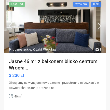
Featured
wynajem
Blok
dolnośląskie
,
Krzyki
,
Wrocław
8
Jasne 46 m² z balkonem blisko centrum
Wrocła...
3 230 zł
Oferujemy na wynajem nowoczesne i przestronne mieszkanie o
powierzchni 46 m², położone na
...
2
46 m