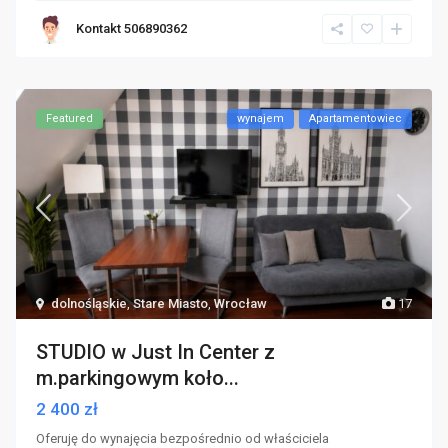
Kontakt 506890362
Featured
wynajem
Apartamentowiec
dolnośląskie
,
Stare Miasto
,
Wrocław
17
STUDIO w Just In Center z
m.parkingowym koło...
2 400 zł
Oferuję do wynajęcia bezpośrednio od właściciela