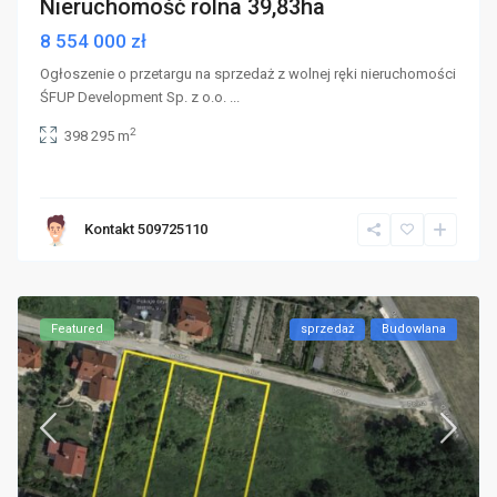
Nieruchomość rolna 39,83ha
8 554 000 zł
Ogłoszenie o przetargu na sprzedaż z wolnej ręki nieruchomości
ŚFUP Development Sp. z o.o.
...
2
398 295 m
Kontakt 509725110
Featured
sprzedaż
Budowlana