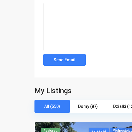
My Listings
All (550)
Domy (87)
Działki (1
Featured
sprzedaż
Wolnostoją