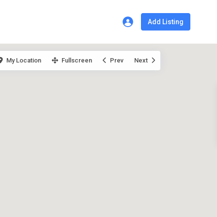
Add Listing
My Location
Fullscreen
Prev
Next