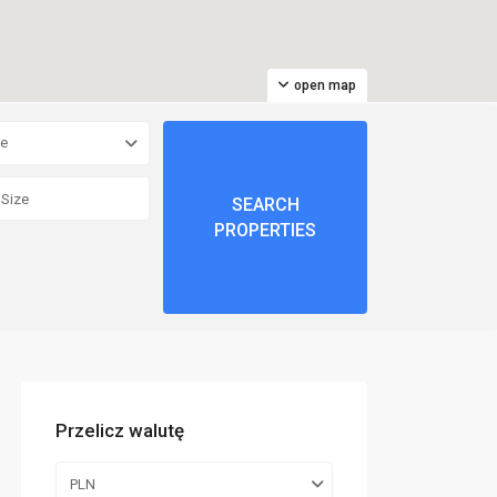
open map
pe
Przelicz walutę
PLN