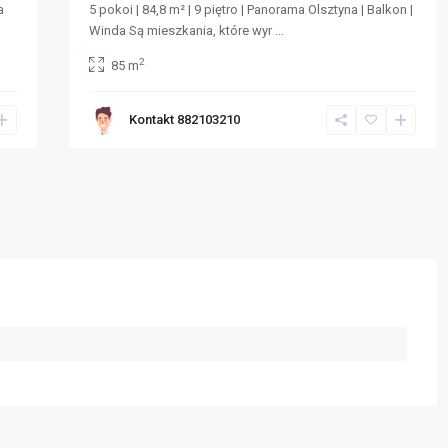
a
5 pokoi | 84,8 m² | 9 piętro | Panorama Olsztyna | Balkon |
Winda Są mieszkania, które wyr
...
2
85 m
Kontakt 882103210