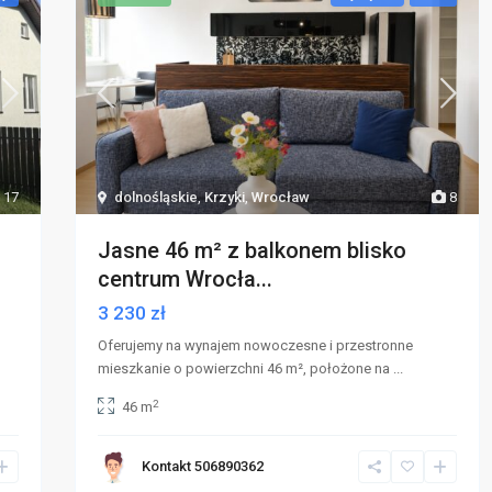
17
dolnośląskie
,
Krzyki
,
Wrocław
8
Jasne 46 m² z balkonem blisko
centrum Wrocła...
3 230 zł
Oferujemy na wynajem nowoczesne i przestronne
mieszkanie o powierzchni 46 m², położone na
...
2
46 m
Kontakt 506890362