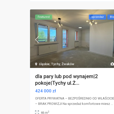
Featured
sprzedaż
Bl
śląskie
,
Tychy
,
Żwaków
dla pary lub pod wynajem|2
pokoje|Tychy ul.Ż...
424 000 zł
OFERTA PRYWATNA – BEZPOŚREDNIO OD WŁAŚCICI
– BRAK PROWIZJI Na sprzedaż komfortowe miesz
...
2
46 m