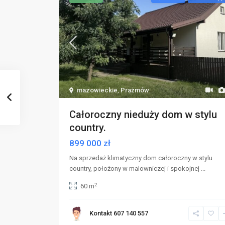
mazowieckie
,
Prażmów
Całoroczny nieduży dom w stylu
country.
899 000 zł
Na sprzedaż klimatyczny dom całoroczny w stylu
country, położony w malowniczej i spokojnej
...
2
60 m
Kontakt 607 140 557