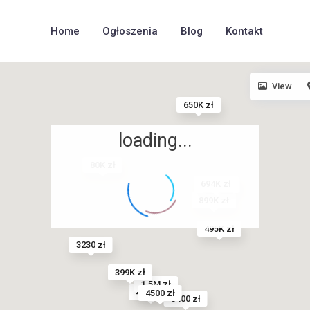
Home
Ogłoszenia
Blog
Kontakt
View
650K zł
loading...
80K zł
694K zł
4480 zł
899K zł
495K zł
3230 zł
399K zł
1.5M zł
424K zł
4500 zł
3400 zł