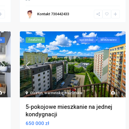
Kontakt 730442433
ok
Featured
sprzedaż
Wieżowiec
9
Olsztyn
,
warmińsko-mazurskie
11
5-pokojowe mieszkanie na jednej
kondygnacji
650 000 zł