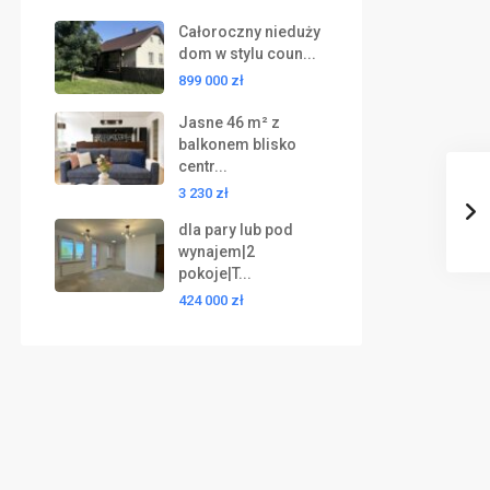
Całoroczny nieduży
dom w stylu coun...
899 000 zł
Jasne 46 m² z
balkonem blisko
centr...
3 230 zł
dla pary lub pod
wynajem|2
pokoje|T...
424 000 zł