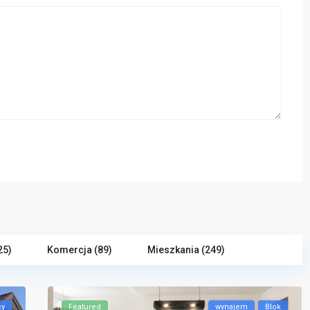
25)
Komercja (89)
Mieszkania (249)
cy
Featured
wynajem
Blok