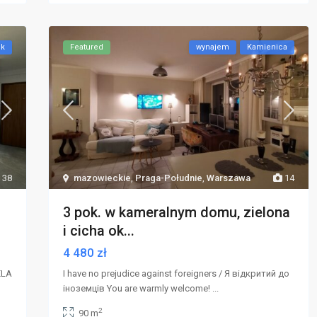
ok
Featured
wynajem
Kamienica
38
mazowieckie
,
Praga-Południe
,
Warszawa
14
3 pok. w kameralnym domu, zielona
i cicha ok...
4 480 zł
ELA
I have no prejudice against foreigners / Я відкритий до
іноземців You are warmly welcome!
...
2
90 m