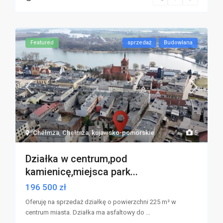
Featured
sprzedaż
Budowlana
Chełmża
,
Chełmża
,
kujawsko-pomorskie
5
Działka w centrum,pod
kamienicę,miejsca park...
196 500 zł
Oferuję na sprzedaż działkę o powierzchni 225 m² w
centrum miasta. Działka ma asfaltowy do
...