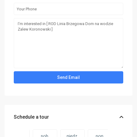
Schedule a tour
pt.
sob.
niedz.
pon.
sob.