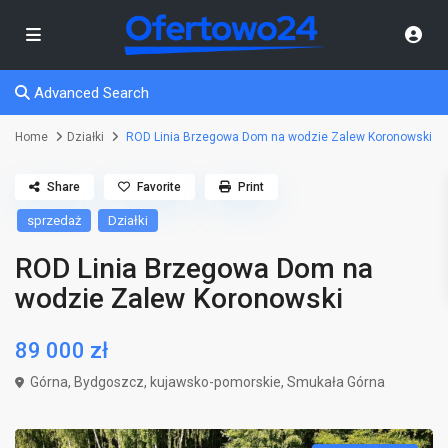
Advanced Search
Home
Działki
ROD Linia Brzegowa Dom na wodzie Zalew Koronowski
Share
Favorite
Print
sprzedaż
Działki
ROD Linia Brzegowa Dom na
wodzie Zalew Koronowski
89 000 zł
Górna,
Bydgoszcz
,
kujawsko-pomorskie
,
Smukała Górna