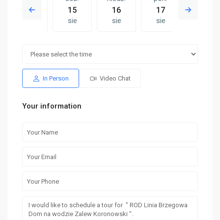
14
15
16
17
08
sie
sie
sie
sie
sie
niedz.
pon.
sob.
niedz.
pon.
16
17
08
09
10
sie
sie
sie
sie
sie
In Person
Video Chat
Your information