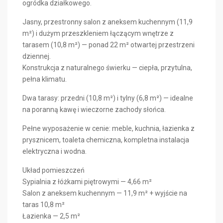
ogródka działkowego.
Jasny, przestronny salon z aneksem kuchennym (11,9
m²) i dużym przeszkleniem łączącym wnętrze z
tarasem (10,8 m²) — ponad 22 m² otwartej przestrzeni
dziennej.
Konstrukcja z naturalnego świerku — ciepła, przytulna,
pełna klimatu.
Dwa tarasy: przedni (10,8 m²) i tylny (6,8 m²) — idealne
na poranną kawę i wieczorne zachody słońca.
Pełne wyposażenie w cenie: meble, kuchnia, łazienka z
prysznicem, toaleta chemiczna, kompletna instalacja
elektryczna i wodna.
Układ pomieszczeń
Sypialnia z łóżkami piętrowymi — 4,66 m²
Salon z aneksem kuchennym — 11,9 m² + wyjście na
taras 10,8 m²
Łazienka — 2,5 m²