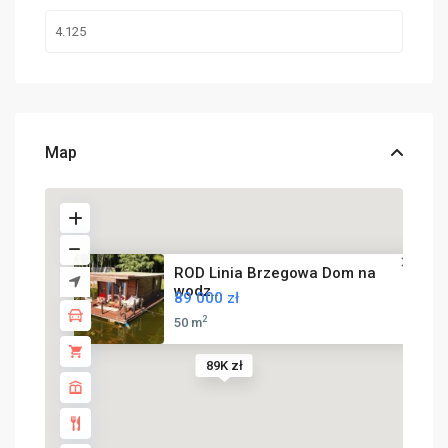
Map
ROD Linia Brzegowa Dom na
wodz...
89 000 zł
2
50 m
89K zł