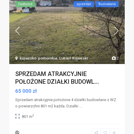
Featured
sprzedaż
Budowlana
kujawsko-pomorskie
,
Lubień Kujawski
2
SPRZEDAM ATRAKCYJNIE
POŁOŻONE DZIAŁKI BUDOWL...
65 000 zł
Sprzedam atrakcyjnie położone 4 działki budowlane z WZ
o powierzchni 801 m2 każda. Działki
...
2
801 m