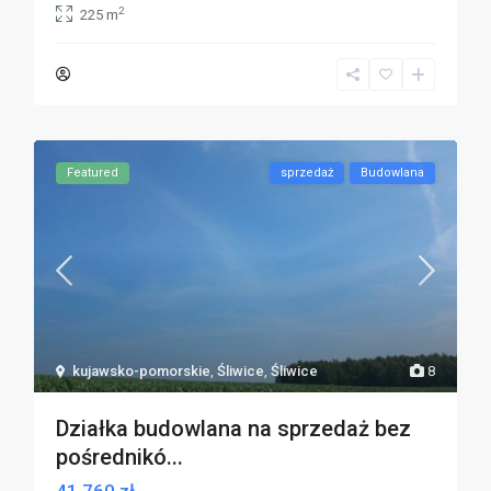
2
225 m
Featured
sprzedaż
Budowlana
kujawsko-pomorskie
,
Śliwice
,
Śliwice
8
Działka budowlana na sprzedaż bez
pośrednikó...