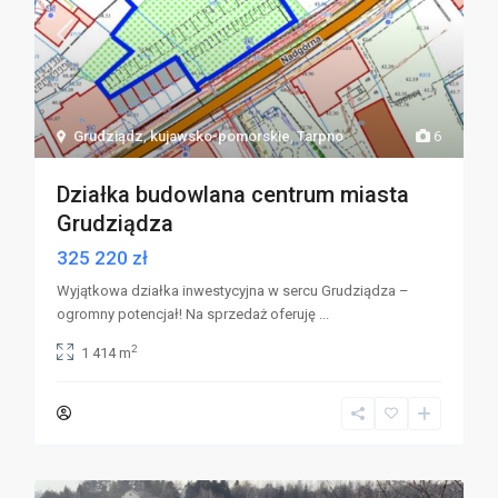
Grudziądz
,
kujawsko-pomorskie
,
Tarpno
6
Działka budowlana centrum miasta
Grudziądza
325 220 zł
Wyjątkowa działka inwestycyjna w sercu Grudziądza –
ogromny potencjał! Na sprzedaż oferuję
...
2
1 414 m