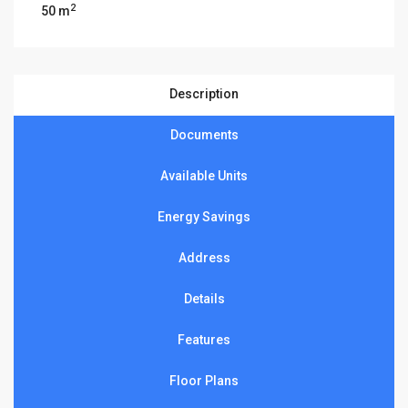
2
50 m
Description
Documents
Available Units
Energy Savings
Address
Details
Features
Floor Plans