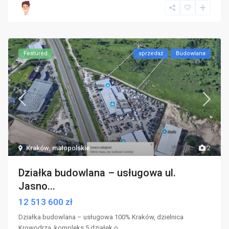
Featured
sprzedaż
Budowlana
Kraków
,
małopolskie
2
Działka budowlana – usługowa ul.
Jasno...
12 513 600 zł
Działka budowlana – usługowa 100% Kraków, dzielnica
Krowodrza, kompleks 5 działek o
...