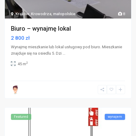
Kraków
,
Krowodrza
,
małopolskie
8
Biuro – wynajmę lokal
2 800 zł
Wynajmę mieszkanie lub lokal usługowy pod biuro. Mieszkanie
znajduje się na osiedlu 5. Dzi
...
2
45 m
Featured
wynajem