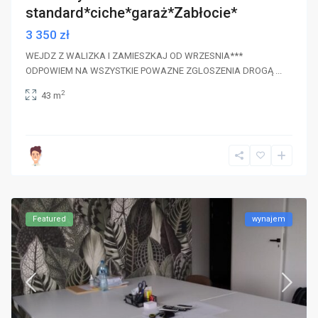
standard*ciche*garaż*Zabłocie*
3 350 zł
WEJDZ Z WALIZKA I ZAMIESZKAJ OD WRZESNIA***
ODPOWIEM NA WSZYSTKIE POWAZNE ZGLOSZENIA DROGĄ
...
2
43 m
Featured
wynajem