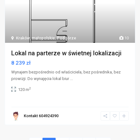
Kraków
,
małopolskie
,
Podgórze
10
Lokal na parterze w świetnej lokalizacji
8 239 zł
Wynajem bezpośrednio od właściciela, bez pośrednika, bez
prowizji. Do wynajęcia lokal biur
...
2
120 m
Kontakt 604924390