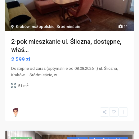
Kraków
,
małopolskie
,
Śródmieście
11
2-pok mieszkanie ul. Śliczna, dostępne,
właś...
2 599 zł
Dostępne od zaraz (optymalnie od 08.08.2026 r.) ul. Śliczna,
Kraków – Śródmieście, w
...
2
51 m