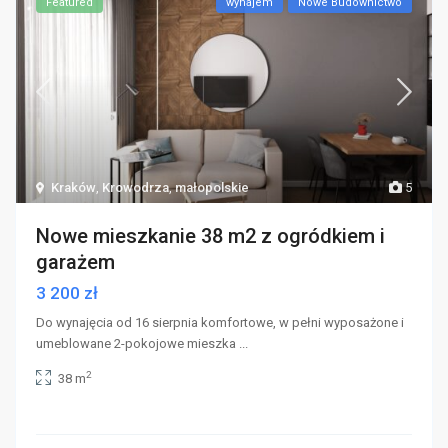
Featured
wynajem
Nowe Budownictwo
Kraków
,
Krowodrza
,
małopolskie
5
Nowe mieszkanie 38 m2 z ogródkiem i
garażem
3 200 zł
Do wynajęcia od 16 sierpnia komfortowe, w pełni wyposażone i
umeblowane 2-pokojowe mieszka
...
2
38 m