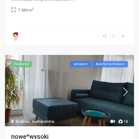
2
7 584 m
Featured
wynajem
Apartamentowiec
Kraków
,
małopolskie
18
nowe*wysoki