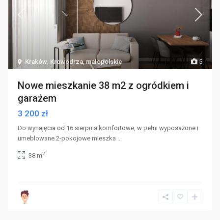
Kraków
,
Krowodrza
,
małopolskie
5
Nowe mieszkanie 38 m2 z ogródkiem i
garażem
3 200 zł
Do wynajęcia od 16 sierpnia komfortowe, w pełni wyposażone i
umeblowane 2-pokojowe mieszka
...
2
38 m