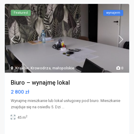
Featured
wynajem
Kraków
,
Krowodrza
,
małopolskie
8
Biuro – wynajmę lokal
2 800 zł
Wynajmę mieszkanie lub lokal usługowy pod biuro. Mieszkanie
znajduje się na osiedlu 5. Dzi
...
2
45 m