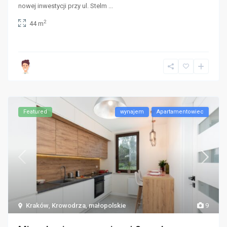
nowej inwestycji przy ul. Stelm
...
2
44 m
Featured
wynajem
Apartamentowiec
Kraków
,
Krowodrza
,
małopolskie
9