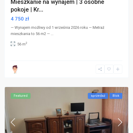
Mieszkanie na wynajem | 3 osobne
pokoje | Kr...
4 750 zł
— Wynajem możliwy od 1 września 2026 roku — Metraż
mieszkania to 56 m2 —
...
2
56 m
Featured
sprzedaż
Blok