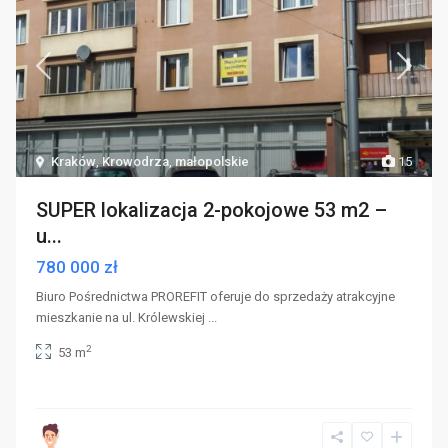
Kraków
,
Krowodrza
,
małopolskie
15
SUPER lokalizacja 2-pokojowe 53 m2 –
u...
780 000 zł
Biuro Pośrednictwa PROREFIT oferuje do sprzedaży atrakcyjne
mieszkanie na ul. Królewskiej
...
2
53 m