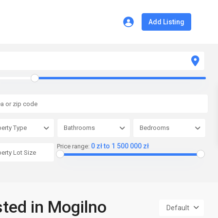
Add Listing
erty Type
Bathrooms
Bedrooms
0 zł to 1 500 000 zł
Price range:
sted in Mogilno
Default