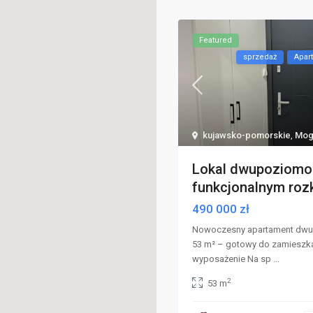
Featured
sprzedaż
Apar
kujawsko-pomorskie
,
Mog
Lokal dwupoziomo
funkcjonalnym rozk
490 000 zł
Nowoczesny apartament dw
53 m² – gotowy do zamieszka
wyposażenie Na sp
...
2
53 m