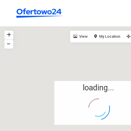
View
My Location
loading...