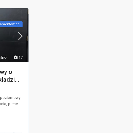
tamentowiec
ilno
17
wy o
ładzi...
upoziomowy
nia, pełne