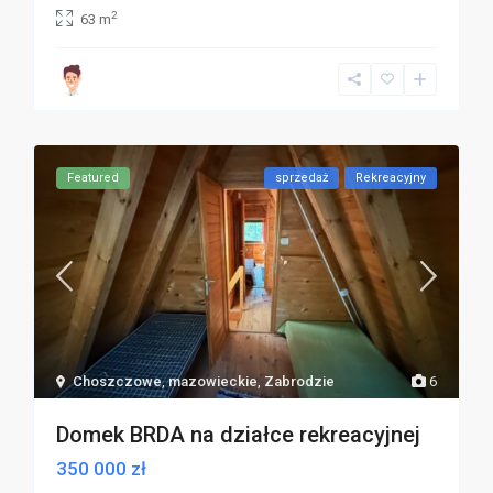
2
63 m
Featured
sprzedaż
Rekreacyjny
Choszczowe
,
mazowieckie
,
Zabrodzie
6
Domek BRDA na działce rekreacyjnej
350 000 zł