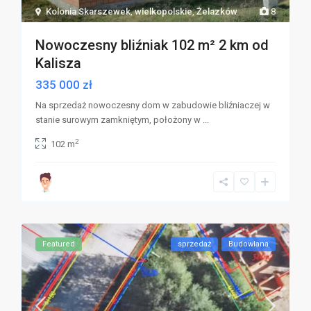
Kolonia Skarszewek
,
wielkopolskie
,
Żelazków
8
Nowoczesny bliźniak 102 m² 2 km od
Kalisza
335 000 zł
Na sprzedaż nowoczesny dom w zabudowie bliźniaczej w
stanie surowym zamkniętym, położony w
...
2
102 m
Featured
sprzedaż
Budowlana