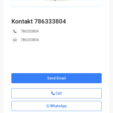
Kontakt 786333804
786333804
786333804
Send Email
Call
WhatsApp