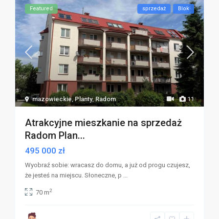
Featured
sprzedaż
Blok
mazowieckie
,
Planty
,
Radom
11
Atrakcyjne mieszkanie na sprzedaż
Radom Plan...
495 000 zł
Wyobraź sobie: wracasz do domu, a już od progu czujesz,
że jesteś na miejscu. Słoneczne, p
...
2
70 m