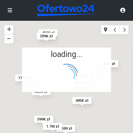
4500 zł
299K zł
loading...
330K zł
350K zł
779K zł
880K zł
2500 zł
335K zł
495K zł
399K zł
1.7M zł
2599 zł