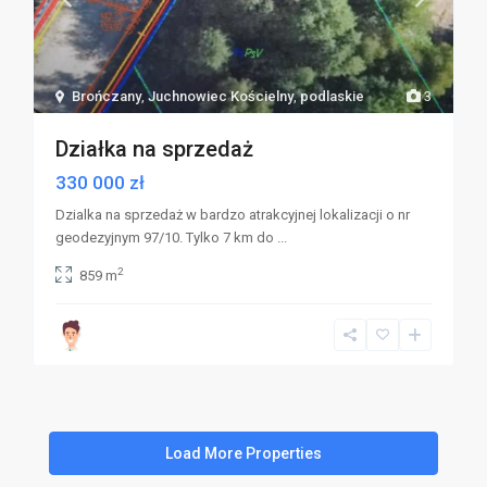
Brończany
,
Juchnowiec Kościelny
,
podlaskie
3
Działka na sprzedaż
330 000 zł
Dzialka na sprzedaż w bardzo atrakcyjnej lokalizacji o nr
geodezyjnym 97/10. Tylko 7 km do
...
2
859 m