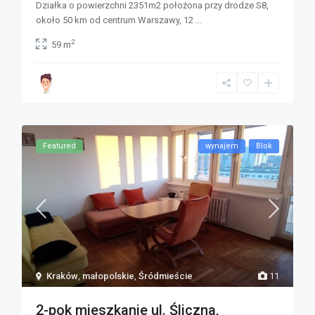
Działka o powierzchni 2351m2 położona przy drodze S8,
około 50 km od centrum Warszawy, 12
...
2
59 m
Featured
wynajem
Blok
Kraków
,
małopolskie
,
Śródmieście
11
2-pok mieszkanie ul. Śliczna,