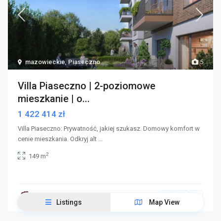
mazowieckie
,
Piaseczno
5
Villa Piaseczno | 2-poziomowe
mieszkanie | o...
1 422 414 zł
Villa Piaseczno: Prywatność, jakiej szukasz. Domowy komfort w
cenie mieszkania. Odkryj alt
...
2
149 m
Listings
Map View