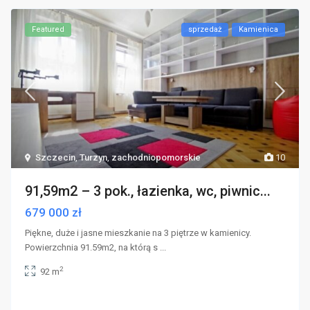
Featured
sprzedaż
Kamienica
Szczecin
,
Turzyn
,
zachodniopomorskie
10
91,59m2 – 3 pok., łazienka, wc, piwnic...
679 000 zł
Piękne, duże i jasne mieszkanie na 3 piętrze w kamienicy.
Powierzchnia 91.59m2, na którą s
...
2
92 m