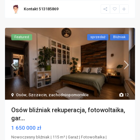
Kontakt 513185869
Featured
sprzedaż
Bliźniak
Osów
,
Szczecin
,
zachodniopomorskie
12
Osów bliźniak rekuperacja, fotowoltaika,
gar...
1 650 000 zł
Nowoczesny bliźniak | 115 m² | Garaż | Fotowoltaika |