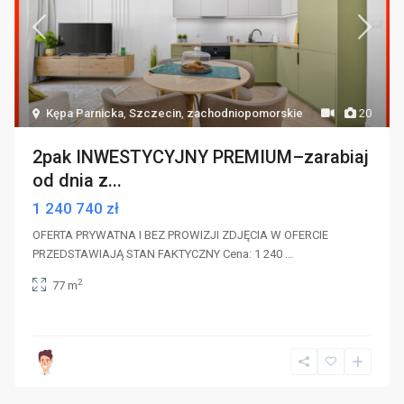
Kępa Parnicka
,
Szczecin
,
zachodniopomorskie
20
2pak INWESTYCYJNY PREMIUM–zarabiaj
od dnia z...
1 240 740 zł
OFERTA PRYWATNA I BEZ PROWIZJI ZDJĘCIA W OFERCIE
PRZEDSTAWIAJĄ STAN FAKTYCZNY Cena: 1 240
...
2
77 m