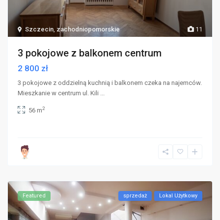
Szczecin
,
zachodniopomorskie
11
3 pokojowe z balkonem centrum
2 800 zł
3 pokojowe z oddzielną kuchnią i balkonem czeka na najemców.
Mieszkanie w centrum ul. Kili
...
2
56 m
Featured
sprzedaż
Lokal Użytkowy