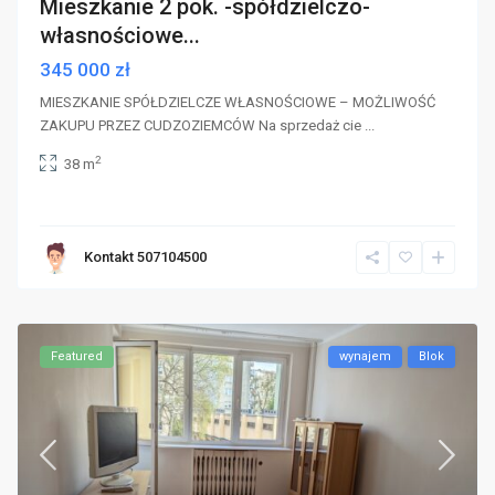
Mieszkanie 2 pok. -spółdzielczo-
własnościowe...
345 000 zł
MIESZKANIE SPÓŁDZIELCZE WŁASNOŚCIOWE – MOŻLIWOŚĆ
ZAKUPU PRZEZ CUDZOZIEMCÓW Na sprzedaż cie
...
2
38 m
Kontakt 507104500
Featured
wynajem
Blok