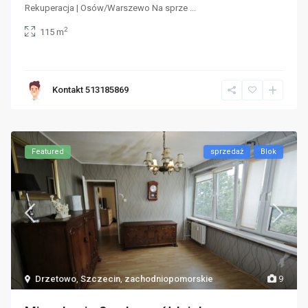
Rekuperacja | Osów/Warszewo Na sprze
...
2
115 m
Kontakt 513185869
Featured
sprzedaż
Blok
Drzetowo
,
Szczecin
,
zachodniopomorskie
9