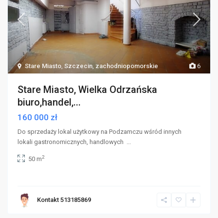
Stare Miasto
,
Szczecin
,
zachodniopomorskie
6
Stare Miasto, Wielka Odrzańska
biuro,handel,...
160 000 zł
Do sprzedaży lokal użytkowy na Podzamczu wśród innych
lokali gastronomicznych, handlowych
...
2
50 m
Kontakt 513185869