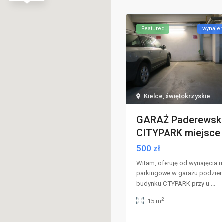
Featured
wynaj
Kielce
,
świętokrzyskie
GARAŻ Paderewski
CITYPARK miejsce p
500 zł
Witam, oferuję od wynajęcia 
parkingowe w garażu podzi
budynku CITYPARK przy u
...
2
15 m