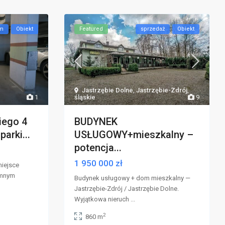
em
Obiekt
Featured
sprzedaż
Obiekt
Jastrzębie Dolne
,
Jastrzębie-Zdrój
,
śląskie
9
1
BUDYNEK
ego 4
USŁUGOWY+mieszkalny –
arki...
potencja...
1 950 000 zł
miejsce
emnym
Budynek usługowy + dom mieszkalny —
Jastrzębie-Zdrój / Jastrzębie Dolne.
Wyjątkowa nieruch
...
2
860 m