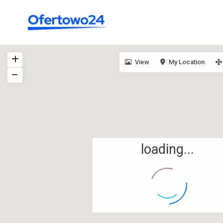
View
My Location
loading...