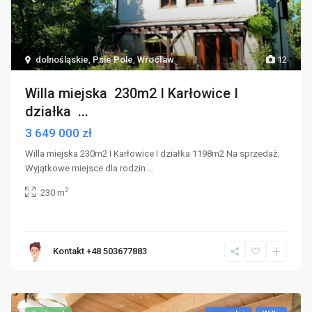
dolnośląskie
,
Psie Pole
,
Wrocław
12
Willa miejska 230m2 I Karłowice I
działka ...
3 649 000 zł
Willa miejska 230m2 I Karłowice I działka 1198m2 Na sprzedaż:
Wyjątkowe miejsce dla rodzin
...
2
230 m
Kontakt +48 503677883