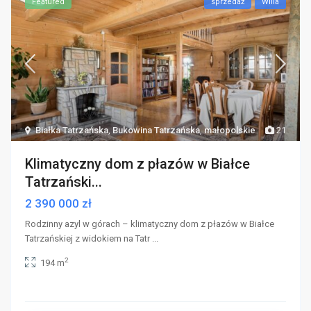
Featured
sprzedaż
Willa
Białka Tatrzańska
,
Bukowina Tatrzańska
,
małopolskie
21
Klimatyczny dom z płazów w Białce
Tatrzański...
2 390 000 zł
Rodzinny azyl w górach – klimatyczny dom z płazów w Białce
Tatrzańskiej z widokiem na Tatr
...
2
194 m