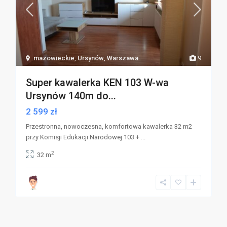
mazowieckie
,
Ursynów
,
Warszawa
9
Super kawalerka KEN 103 W-wa
Ursynów 140m do...
2 599 zł
Przestronna, nowoczesna, komfortowa kawalerka 32 m2
przy Komisji Edukacji Narodowej 103 +
...
2
32 m