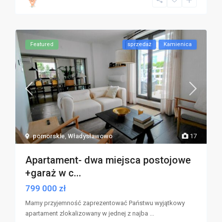
Featured
sprzedaż
Kamienica
pomorskie
,
Władysławowo
17
Apartament- dwa miejsca postojowe
+garaż w c...
799 000 zł
Mamy przyjemność zaprezentować Państwu wyjątkowy
apartament zlokalizowany w jednej z najba
...