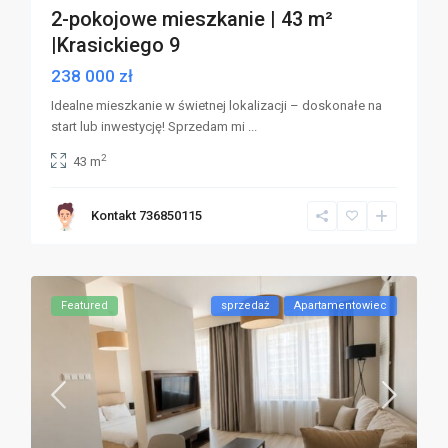
2-pokojowe mieszkanie | 43 m²
|Krasickiego 9
238 000 zł
Idealne mieszkanie w świetnej lokalizacji – doskonałe na
start lub inwestycję! Sprzedam mi
...
2
43 m
Kontakt 736850115
Featured
sprzedaż
Apartamentowiec