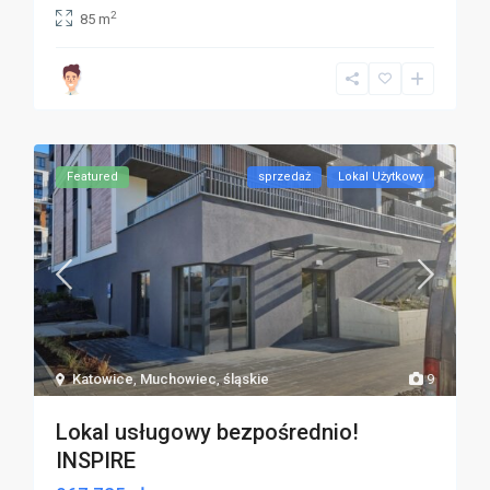
2
85 m
Featured
sprzedaż
Lokal Użytkowy
Katowice
,
Muchowiec
,
śląskie
9
Lokal usługowy bezpośrednio!
INSPIRE