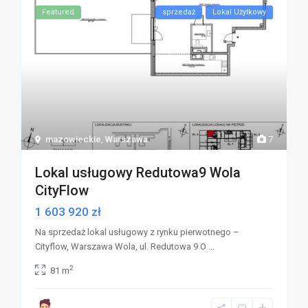
Featured
sprzedaż
Lokal Użytkowy
mazowieckie
,
Warszawa
7
Lokal usługowy Redutowa9 Wola
CityFlow
1 603 920 zł
Na sprzedaż lokal usługowy z rynku pierwotnego –
Cityflow, Warszawa Wola, ul. Redutowa 9 O
...
2
81 m