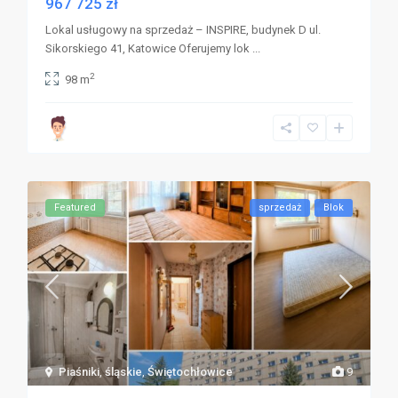
967 725 zł
Lokal usługowy na sprzedaż – INSPIRE, budynek D ul.
Sikorskiego 41, Katowice Oferujemy lok
...
2
98 m
Featured
sprzedaż
Blok
Piaśniki
,
śląskie
,
Świętochłowice
9