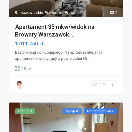
mazowieckie
,
Warszawa
,
Wola
7
Apartament 35 mkw/widok na
Browary Warszawsk...
1 011 750 zł
Bez prowizji od kupującego! Na sprzedaż elegancki
apartament inwestycyjny o powierzchni 35
...
2
35 m
Featured
wynajem
Apartamentowiec