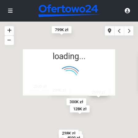
799K zł
loading...
769K zł
2500 zł
1M zł
1.6M zł
299K zł
2599 zł
300K zł
128K zł
238K zł
967.7K zł
4500 zł