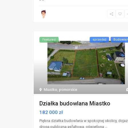
Featured
sprzedaż
Budowla
Miastko
,
pomorskie
Działka budowlana Miastko
182 000 zł
Piękna działka budowlana w spokojnej okolicy, doja
drogą publiczną asfaltową, oświetloną
...