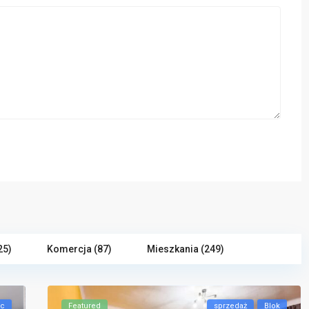
25)
Komercja (87)
Mieszkania (249)
ec
Featured
sprzedaż
Blok