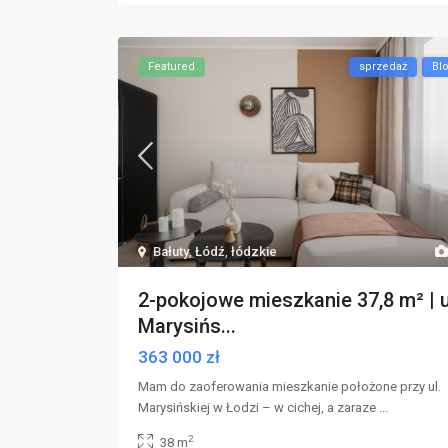
Featured
sprzedaż
Bl
Bałuty
,
Łódź
,
łódzkie
2-pokojowe mieszkanie 37,8 m² | u
Marysińs...
363 000 zł
Mam do zaoferowania mieszkanie położone przy ul.
Marysińskiej w Łodzi – w cichej, a zaraze
...
2
38 m