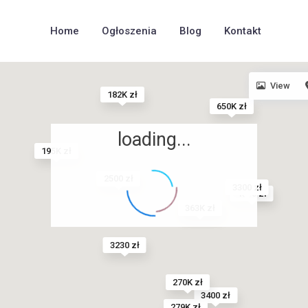
Home
Ogłoszenia
Blog
Kontakt
View
182K zł
650K zł
loading...
195K zł
2500 zł
3300 zł
1550 zł
245K zł
363K zł
3230 zł
270K zł
3400 zł
279K zł