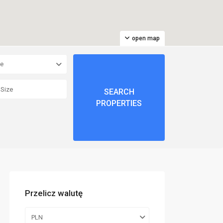
open map
pe
Przelicz walutę
PLN