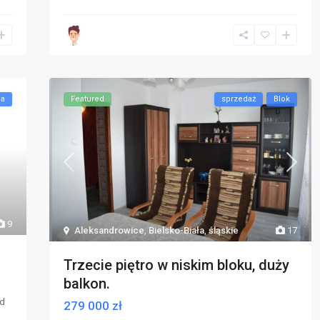
na
Featured
sprzedaż
Blok
9
Aleksandrowice
,
Bielsko-Biała
,
śląskie
17
Trzecie piętro w niskim bloku, duży
balkon.
zd
279 000 zł