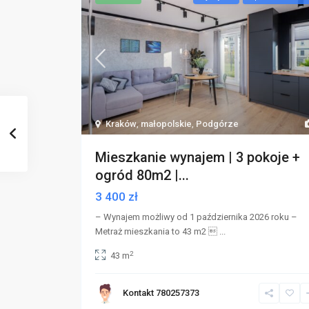
Kraków
,
małopolskie
,
Podgórze
Mieszkanie wynajem | 3 pokoje +
ogród 80m2 |...
3 400 zł
– Wynajem możliwy od 1 października 2026 roku –
Metraż mieszkania to 43 m2 
...
2
43 m
Kontakt 780257373