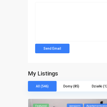
My Listings
All (546)
Domy (85)
Działki (1
Featured
wynajem
Apartamentowi