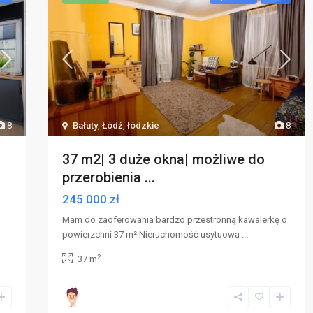
8
Bałuty
,
Łódź
,
łódzkie
8
37 m2| 3 duże okna| możliwe do
przerobienia ...
245 000 zł
Mam do zaoferowania bardzo przestronną kawalerkę o
powierzchni 37 m².Nieruchomość usytuowa
...
2
37 m