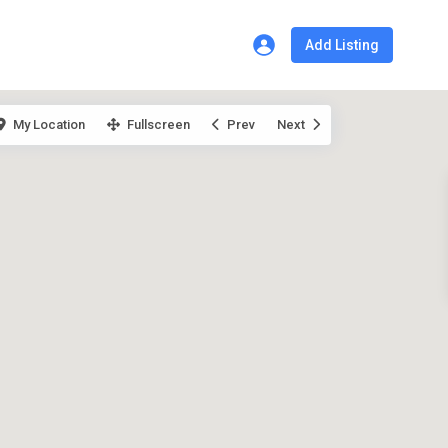
Add Listing
My Location
Fullscreen
Prev
Next