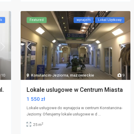
ok
Featured
wynajem
Lokal Użytkowy
10
Konstancin-Jeziorna
,
mazowieckie
9
l.
Lokale uslugowe w Centrum Miasta
1 550 zł
Lokale usługowe do wynajęcia w centrum Konstancina-
Jeziorny. Oferujemy lokale usługowe w d
...
2
25 m