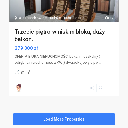
Aleksandrowice
,
Bielsko-Biała
,
śląskie
17
Trzecie piętro w niskim bloku, duży
balkon.
279 000 zł
OFERTA BIURA NIERUCHOMOŚCI Lokal mieszkalny (
odrębna nieruchomość z KW ) dwupokojowy o po
...
2
31 m