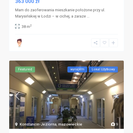
363 000 zł
Mam do zaoferowania mieszkanie położone przy ul.
Marysińskiej w Łodzi – w cichej, a zaraze
...
2
38 m
Featured
wynajem
Lokal Użytkowy
Konstancin-Jeziorna
,
mazowieckie
9