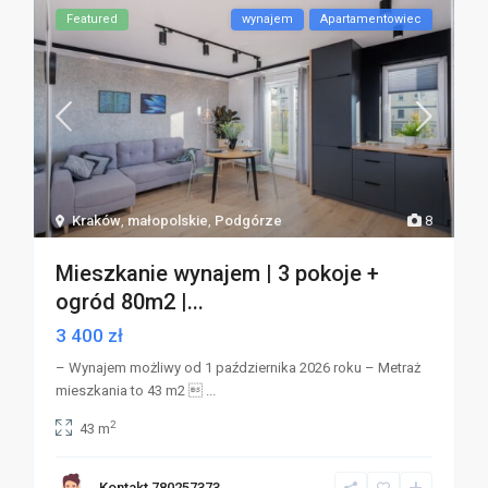
Featured
wynajem
Apartamentowiec
Kraków
,
małopolskie
,
Podgórze
8
Mieszkanie wynajem | 3 pokoje +
ogród 80m2 |...
3 400 zł
– Wynajem możliwy od 1 października 2026 roku – Metraż
mieszkania to 43 m2 
...
2
43 m
Kontakt 780257373