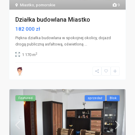
Miastko
,
pomorskie
9
Działka budowlana Miastko
182 000 zł
Piękna działka budowlana w spokojnej okolicy, dojazd
drogą publiczną asfaltową, oświetloną
...
2
1 170 m
Featured
sprzedaż
Blok