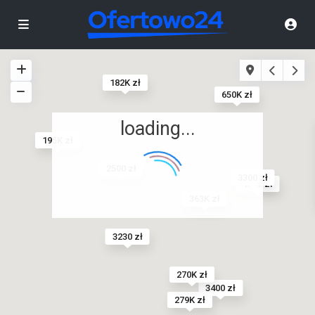
182K zł
650K zł
loading...
195K zł
2500 zł
3300 zł
1550 zł
245K zł
363K zł
3230 zł
270K zł
3400 zł
279K zł