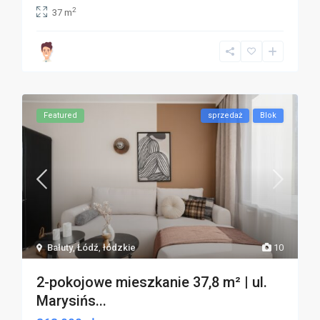
2
37 m
Featured
sprzedaż
Blok
Bałuty
,
Łódź
,
łódzkie
10
2-pokojowe mieszkanie 37,8 m² | ul.
Marysińs...