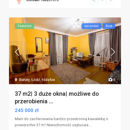
Featured
sprzedaż
Blok
Bałuty
,
Łódź
,
łódzkie
8
37 m2| 3 duże okna| możliwe do
przerobienia ...
245 000 zł
Mam do zaoferowania bardzo przestronną kawalerkę o
powierzchni 37 m².Nieruchomość usytuowa
...