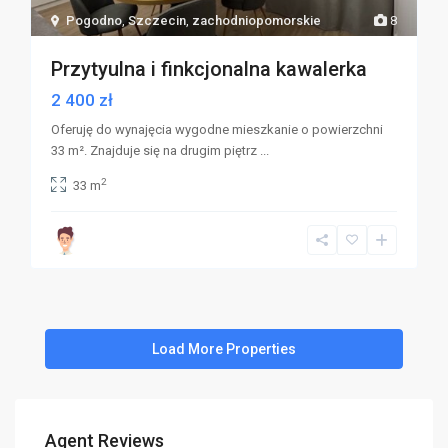
Pogodno
,
Szczecin
,
zachodniopomorskie
8
Przytyulna i finkcjonalna kawalerka
2 400 zł
Oferuję do wynajęcia wygodne mieszkanie o powierzchni
33 m². Znajduje się na drugim piętrz
...
2
33 m
Agent Reviews