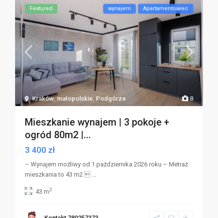
Featured
wynajem
Apartamentowiec
Kraków
,
małopolskie
,
Podgórze
8
Mieszkanie wynajem | 3 pokoje +
ogród 80m2 |...
3 400 zł
– Wynajem możliwy od 1 października 2026 roku – Metraż
mieszkania to 43 m2 
...
2
43 m
Kontakt 780257373