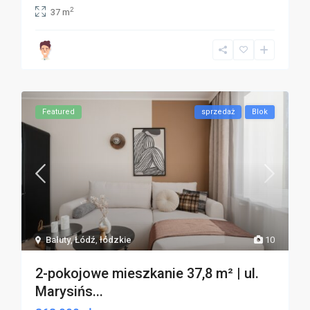
2
37 m
Featured
sprzedaż
Blok
Bałuty
,
Łódź
,
łódzkie
10
2-pokojowe mieszkanie 37,8 m² | ul.
Marysińs...