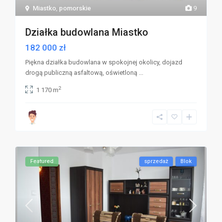
Miastko
,
pomorskie
9
Działka budowlana Miastko
182 000 zł
Piękna działka budowlana w spokojnej okolicy, dojazd
drogą publiczną asfaltową, oświetloną
...
2
1 170 m
Featured
sprzedaż
Blok