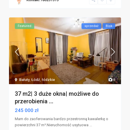
Featured
sprzedaż
Blok
Bałuty
,
Łódź
,
łódzkie
8
37 m2| 3 duże okna| możliwe do
przerobienia ...
245 000 zł
Mam do zaoferowania bardzo przestronną kawalerkę o
powierzchni 37 m².Nieruchomość usytuowa
...