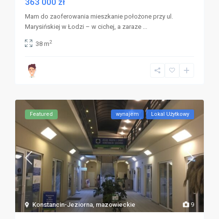
363 000 zł
Mam do zaoferowania mieszkanie położone przy ul.
Marysińskiej w Łodzi – w cichej, a zaraze
...
2
38 m
Featured
wynajem
Lokal Użytkowy
Konstancin-Jeziorna
,
mazowieckie
9