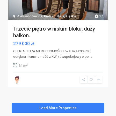
Aleksandrowice
,
Bielsko-Biała
,
śląskie
17
Trzecie piętro w niskim bloku, duży
balkon.
279 000 zł
OFERTA BIURA NIERUCHOMOŚCI Lokal mieszkalny (
odrębna nieruchomość z KW ) dwupokojowy o po
...
2
31 m