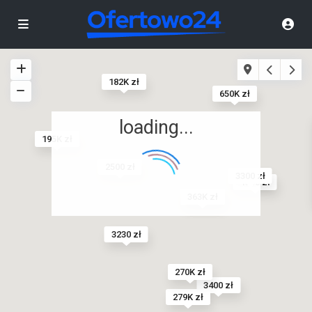
182K zł
650K zł
loading...
195K zł
2500 zł
3300 zł
1550 zł
245K zł
363K zł
3230 zł
270K zł
3400 zł
279K zł