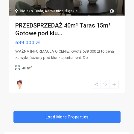
Bielsko-Biała
,
Kamienica
,
śląskie
11
PRZEDSPRZEDAŻ 40m² Taras 15m²
Gotowe pod klu...
639 000 zł
WAŻNA INFORMACJA O CENIE: Kwota 639 000 zł to cena
za wykończony pod klucz apartament. Do
...
2
40 m