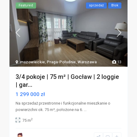
Featured
sprzedaż
Blok
mazowieckie
,
Praga-Południe
,
Warszawa
13
3/4 pokoje | 75 m² | Gocław | 2 loggie
| gar...
1 299 000 zł
Na sprzedaż przestronne i funkcjonalne mieszkanie o
powierzchni ok. 75 m², położone na 6.
...
2
75 m