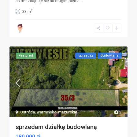
33 m². Znajduje się na drugim piętrz
...
2
33 m
Featured
sprzedaż
Budowlana
Ostróda
,
warmińsko-mazurskie
2
sprzedam działkę budowlaną
180 000 zł