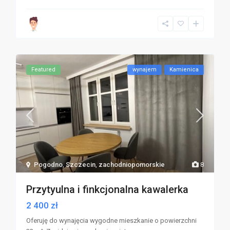
Featured
wynajem
Kamienica
Pogodno
,
Szczecin
,
zachodniopomorskie
8
Przytyulna i finkcjonalna kawalerka
2 400 zł
Oferuję do wynajęcia wygodne mieszkanie o powierzchni