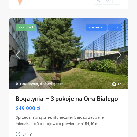
Featured
sprzedaż
Blok
Bogatynia
,
dolnośląskie
16
Bogatynia – 3 pokoje na Orła Białego
249 000 zł
Sprzedam przytulne, słoneczne i bardzo zadbane
mieszkanie 3 pokojowe o powierzchni 54,40 m
...
2
54 m