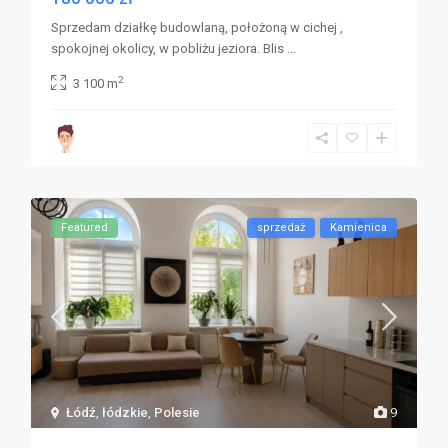
Sprzedam działkę budowlaną, położoną w cichej ,
spokojnej okolicy, w pobliżu jeziora. Blis
...
2
3 100 m
Featured
sprzedaż
Kamienica
Łódź
,
łódzkie
,
Polesie
9