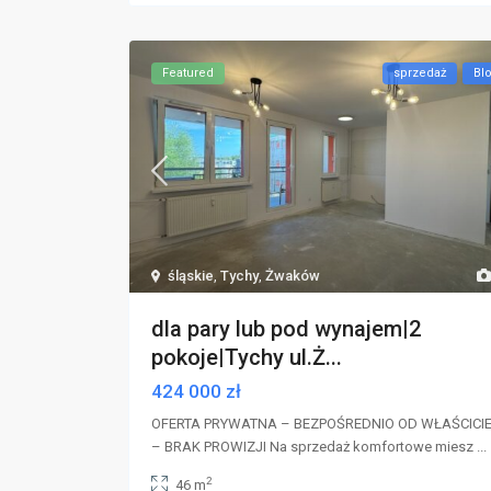
Featured
sprzedaż
Bl
śląskie
,
Tychy
,
Żwaków
dla pary lub pod wynajem|2
pokoje|Tychy ul.Ż...
424 000 zł
OFERTA PRYWATNA – BEZPOŚREDNIO OD WŁAŚCICI
– BRAK PROWIZJI Na sprzedaż komfortowe miesz
...
2
46 m