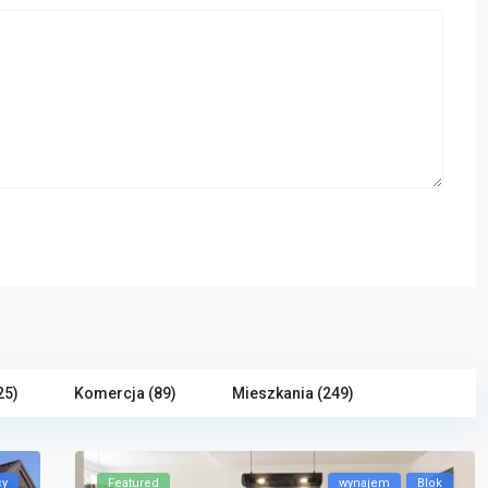
25)
Komercja (89)
Mieszkania (249)
cy
Featured
wynajem
Blok