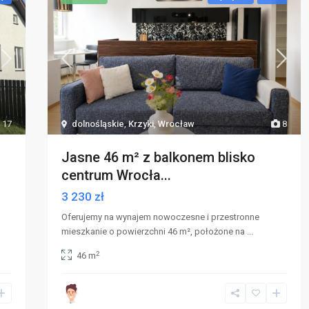
17
dolnośląskie
,
Krzyki
,
Wrocław
8
Jasne 46 m² z balkonem blisko
centrum Wrocła...
3 230 zł
Oferujemy na wynajem nowoczesne i przestronne
mieszkanie o powierzchni 46 m², położone na
...
2
46 m