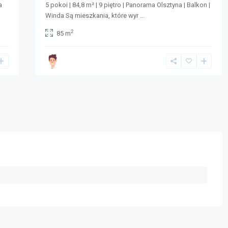
a
5 pokoi | 84,8 m² | 9 piętro | Panorama Olsztyna | Balkon |
Winda Są mieszkania, które wyr
...
2
85 m