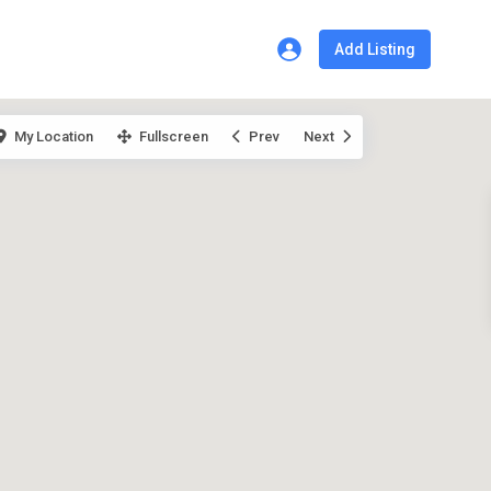
Add Listing
My Location
Fullscreen
Prev
Next