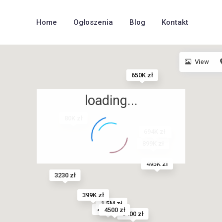
Home
Ogłoszenia
Blog
Kontakt
View
650K zł
loading...
80K zł
694K zł
4480 zł
899K zł
495K zł
3230 zł
399K zł
1.5M zł
424K zł
4500 zł
3400 zł