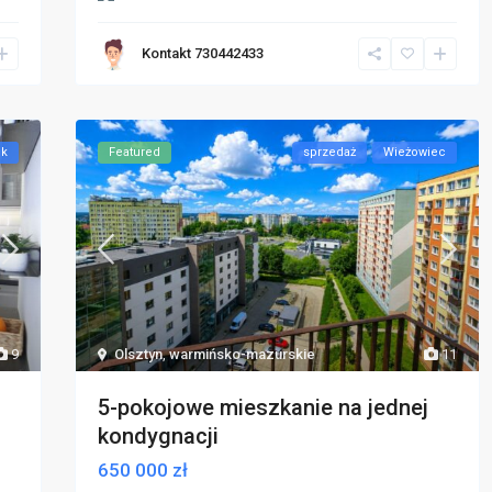
Kontakt 730442433
ok
Featured
sprzedaż
Wieżowiec
9
Olsztyn
,
warmińsko-mazurskie
11
5-pokojowe mieszkanie na jednej
kondygnacji
650 000 zł