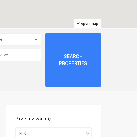
open map
pe
Przelicz walutę
PLN