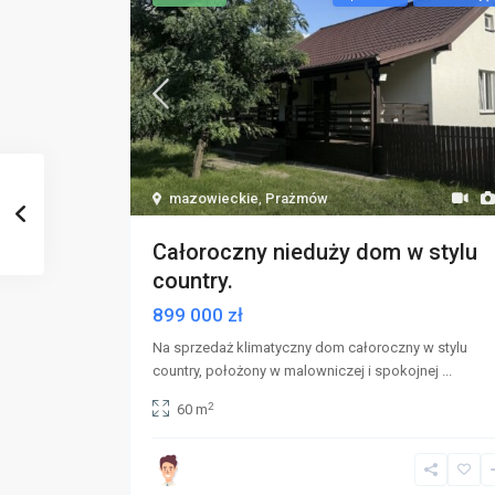
mazowieckie
,
Prażmów
Całoroczny nieduży dom w stylu
country.
899 000 zł
Na sprzedaż klimatyczny dom całoroczny w stylu
country, położony w malowniczej i spokojnej
...
2
60 m