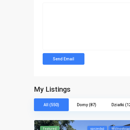
My Listings
All (550)
Domy (87)
Działki (1
Featured
sprzedaż
Wolnostoją