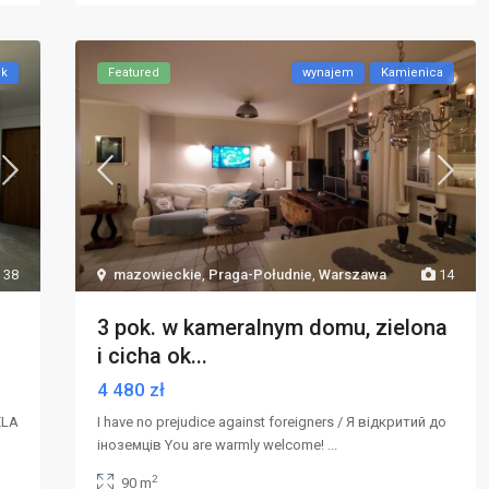
ok
Featured
wynajem
Kamienica
38
mazowieckie
,
Praga-Południe
,
Warszawa
14
3 pok. w kameralnym domu, zielona
i cicha ok...
4 480 zł
ELA
I have no prejudice against foreigners / Я відкритий до
іноземців You are warmly welcome!
...
2
90 m