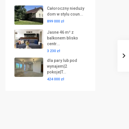
Całoroczny nieduży
dom w stylu coun...
899 000 zł
Jasne 46 m² z
balkonem blisko
centr...
3 230 zł
dla pary lub pod
wynajem|2
pokoje|T...
424 000 zł