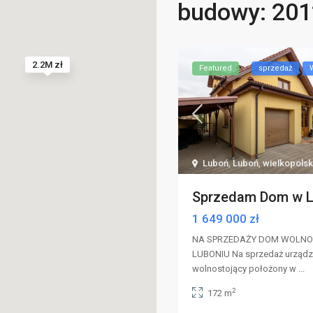
budowy: 201
2.2M zł
Featured
sprzedaż
Luboń
,
Luboń
,
wielkopolsk
Sprzedam Dom w L
1 649 000 zł
NA SPRZEDAŻY DOM WOLNO
LUBONIU Na sprzedaż urząd
wolnostojący położony w
...
2
172 m