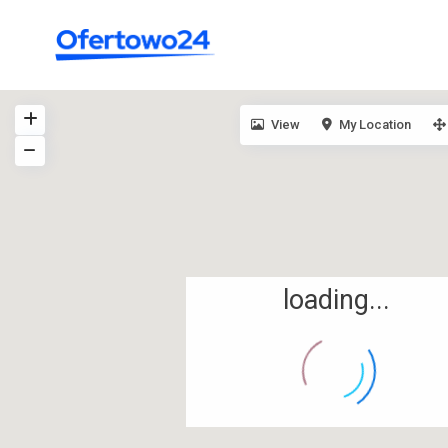
View
My Location
loading...