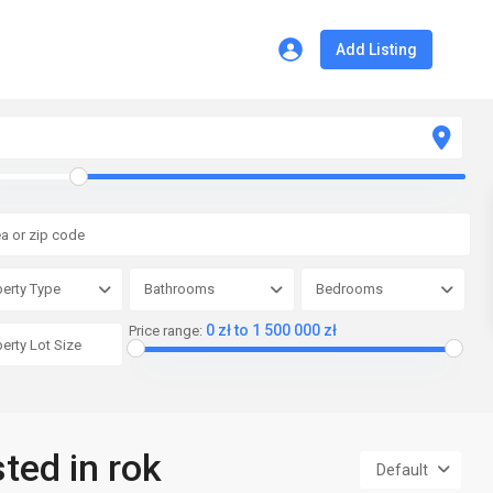
Add Listing
erty Type
Bathrooms
Bedrooms
0 zł to 1 500 000 zł
Price range:
sted in rok
Default