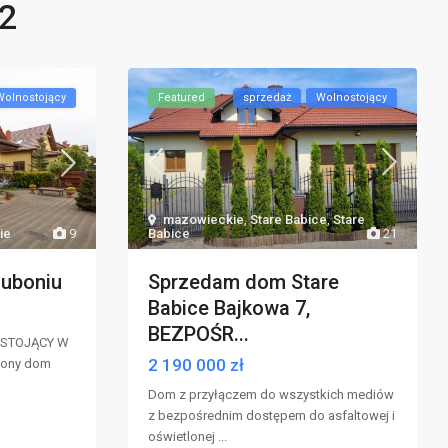
2
Wolnostojący
Featured
sprzedaż
Wolnostojący
mazowieckie
,
Stare Babice
,
Stare
Babice
21
ie
9
Sprzedam dom Stare
uboniu
Babice Bajkowa 7,
BEZPOŚR...
STOJĄCY W
2 190 000 zł
zony dom
Dom z przyłączem do wszystkich mediów
z bezpośrednim dostępem do asfaltowej i
oświetlonej
...