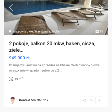
mazowieckie
,
Warszawa
,
Wola
11
2 pokoje, balkon 20 mkw, basen, cisza,
ziele...
949 000 zł
Oferujemy Państwu na sprzedaż na bliskiej Woli dwupokojowe
mieszkanie w apartamentowcu z 2
...
2
43 m
Kontakt 509 368 117