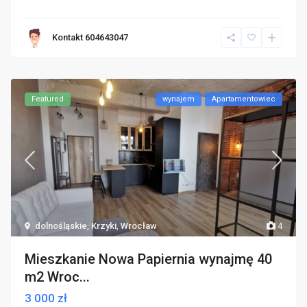
Kontakt 604643047
Featured
wynajem
Apartamentowiec
dolnośląskie
,
Krzyki
,
Wrocław
4
Mieszkanie Nowa Papiernia wynajmę 40
m2 Wroc...
3 000 zł