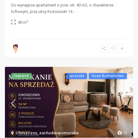
Do wynajęcia apartament o pow. ok. 40 m2, o charakterze
loftowym, przy ulicy Kościuszki 14
...
2
40 m
Featured
sprzedaż
Nowe Budownictwo
Choszczno
,
zachodniopomorskie
15