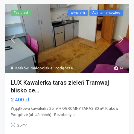
Featured
wynajem
Apartamentowiec
Kraków
,
małopolskie
,
Podgórze
14
LUX Kawalerka taras zieleń Tramwaj
blisko ce...
2 400 zł
Wyjątkowa kawalerka 25m² + OGROMNY TARAS 80m²! Kraków
Podgórze (ul. Uśmiech) . Bezpłatny s
...
2
25 m