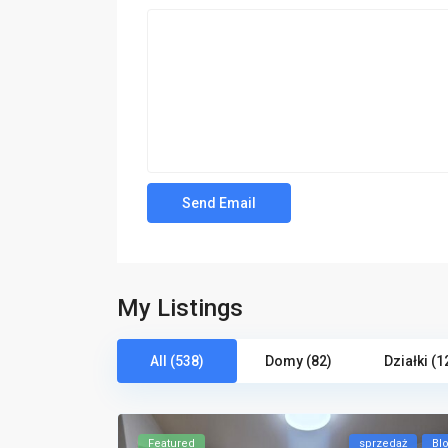
My Listings
All (538)
Domy (82)
Działki (1
Featured
sprzedaż
Bl