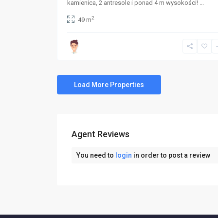
kamienica, 2 antresole i ponad 4 m wysokości!
...
2
49 m
Agent Reviews
You need to
login
in order to post a review