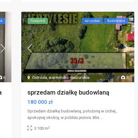
ca
Featured
sprzedaż
Budowlana
8
Ostróda
,
warmińsko-mazurskie
2
a
sprzedam działkę budowlaną
180 000 zł
Sprzedam działkę budowlaną, położoną w cichej ,
spokojnej okolicy, w pobliżu jeziora. Blis
...
2
3 100 m