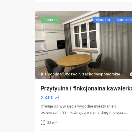
Featured
wynajem
Kamieni
Pogodno
,
Szczecin
,
zachodniopomorskie
Przytyulna i finkcjonalna kawalerk
2 400 zł
Oferuję do wynajęcia wygodne mieszkanie o
powierzchni 33 m². Znajduje się na drugim piętrz
...
2
33 m