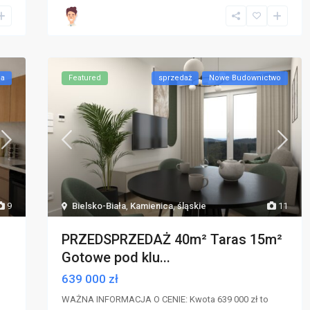
ca
Featured
sprzedaż
Nowe Budownictwo
9
Bielsko-Biała
,
Kamienica
,
śląskie
11
PRZEDSPRZEDAŻ 40m² Taras 15m²
Gotowe pod klu...
639 000 zł
WAŻNA INFORMACJA O CENIE: Kwota 639 000 zł to