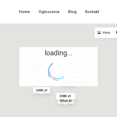
Home
Ogłoszenia
Blog
Kontakt
View
loading...
799K zł
180K zł
2400 zł
1.3M zł
1M zł
1.6M zł
1.4M zł
497K zł
249K zł
238K zł
967.7K zł
639K zł