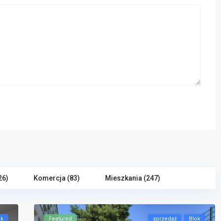
26)
Komercja (83)
Mieszkania (247)
ok
Featured
sprzedaż
Blok