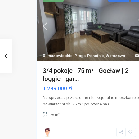
mazowieckie
,
Praga-Południe
,
Warszawa
3/4 pokoje | 75 m² | Gocław | 2
loggie | gar...
1 299 000 zł
Na sprzedaż przestronne i funkcjonalne mieszkanie o
powierzchni ok. 75 m², położone na 6.
...
2
75 m