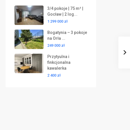
3/4 pokoje | 75 m² |
Gocław | 2 log...
1 299 000 zł
Bogatynia – 3 pokoje
na Orła ...
249 000 zł
Przytyulna i
finkcjonalna
kawalerka
2 400 zł