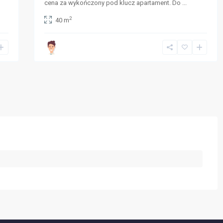
cena za wykończony pod klucz apartament. Do
...
2
40 m