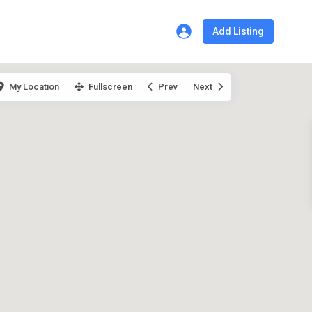
Add Listing
My Location
Fullscreen
Prev
Next