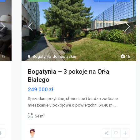
13
Bogatynia
,
dolnośląskie
16
Bogatynia – 3 pokoje na Orła
Białego
249 000 zł
Sprzedam przytulne, słoneczne i bardzo zadbane
mieszkanie 3 pokojowe o powierzchni 54,40 m
...
2
54 m