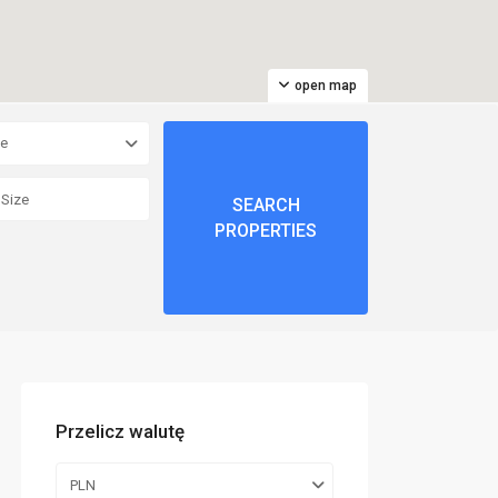
open map
pe
Przelicz walutę
PLN