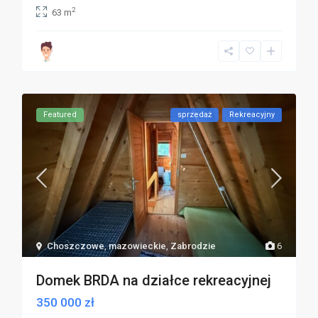
2
63 m
Featured
sprzedaż
Rekreacyjny
Choszczowe
,
mazowieckie
,
Zabrodzie
6
Domek BRDA na działce rekreacyjnej
350 000 zł