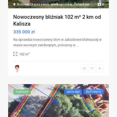
Kolonia Skarszewek
,
wielkopolskie
,
Żelazków
8
Nowoczesny bliźniak 102 m² 2 km od
Kalisza
335 000 zł
Na sprzedaż nowoczesny dom w zabudowie bliźniaczej w
stanie surowym zamkniętym, położony w
...
2
102 m
Featured
sprzedaż
Budowlana