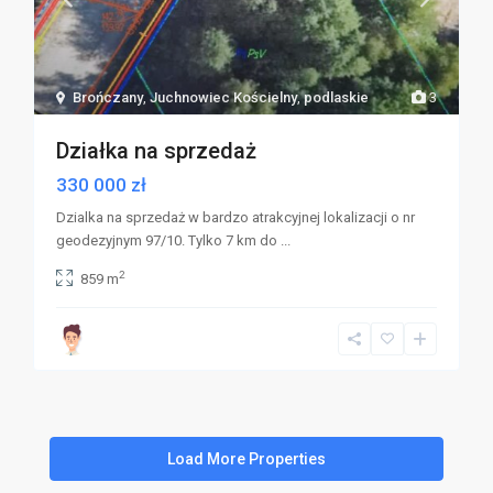
Brończany
,
Juchnowiec Kościelny
,
podlaskie
3
Działka na sprzedaż
330 000 zł
Dzialka na sprzedaż w bardzo atrakcyjnej lokalizacji o nr
geodezyjnym 97/10. Tylko 7 km do
...
2
859 m