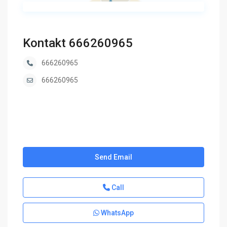
Kontakt 666260965
666260965
666260965
Send Email
Call
WhatsApp