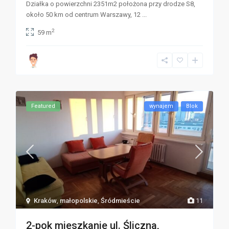
Działka o powierzchni 2351m2 położona przy drodze S8,
około 50 km od centrum Warszawy, 12
...
2
59 m
Featured
wynajem
Blok
Kraków
,
małopolskie
,
Śródmieście
11
2-pok mieszkanie ul. Śliczna,