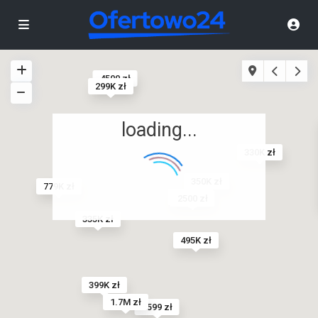
4500 zł
299K zł
loading...
330K zł
350K zł
779K zł
880K zł
2500 zł
335K zł
495K zł
399K zł
1.7M zł
2599 zł