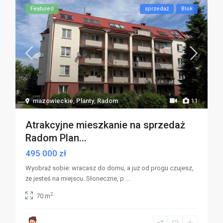
Featured
sprzedaż
Blok
mazowieckie
,
Planty
,
Radom
11
Atrakcyjne mieszkanie na sprzedaż
Radom Plan...
495 000 zł
Wyobraź sobie: wracasz do domu, a już od progu czujesz,
że jesteś na miejscu. Słoneczne, p
...
2
70 m